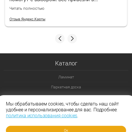
назначенный день!
Читать полностью
Отзыв Яндекс.Карты
Каталог
Ламинат
Паркетная доска
Ламинат 32 класс
Мы обрабатываем cookies, чтобы сделать наш сайт
Ламинат 33 класс
удобнее и персонализированее для вас. Подробнее:
политика использования cookies
.
Ламинат Эггер
Ламинат Таркетт
Ок