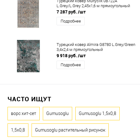
Турецкий ковер Multysilk 0B722A
L.Grey/L.Grey 2,45x1,6 м прямоугольный
7 287 руб.
/шт
Подробнее
Турецкий ковер Almira G8780 L.Grey/Green
3,4x2,4 м прямоугольный
9 918 руб.
/шт
Подробнее
ЧАСТО ИЩУТ
ворс хит-сет
Gumusoglu
Gumusoglu 1,5x0,8
1,5x0,8
Gumusoglu растительный рисунок