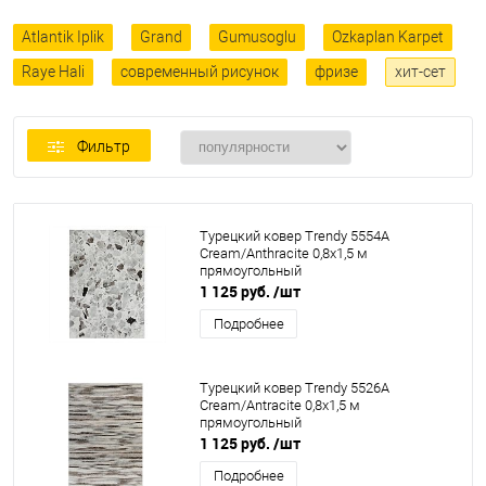
Atlantik Iplik
Grand
Gumusoglu
Ozkaplan Karpet
Raye Hali
современный рисунок
фризе
хит-сет
Фильтр
Турецкий ковер Trendy 5554A
Cream/Anthracite 0,8x1,5 м
прямоугольный
1 125 руб.
/шт
Подробнее
Турецкий ковер Trendy 5526A
Cream/Antracite 0,8x1,5 м
прямоугольный
1 125 руб.
/шт
Подробнее