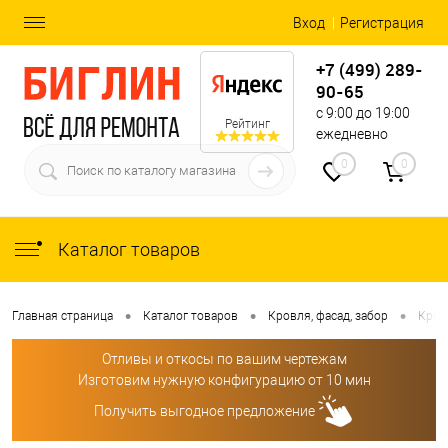
Вход
Регистрация
+7 (499) 289-
90-65
с 9:00 до 19:00
Рейтинг
ежедневно
0
0
Каталог товаров
•
•
•
Главная страница
Каталог товаров
Кровля, фасад, забор
Кров
Отливы и откосы по вашим чертежам
Изготовим нужную конфигурацию от 10 мин
Получить выгодное предложение