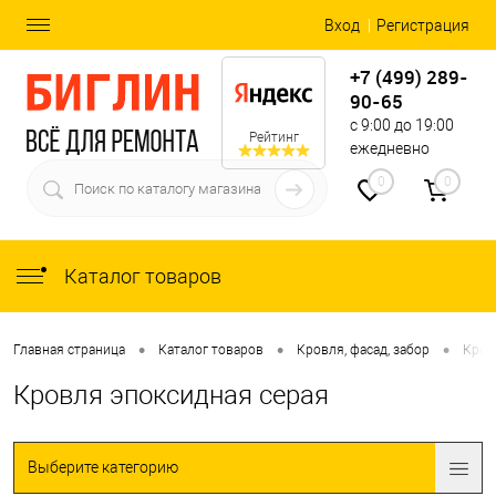
Вход
Регистрация
+7 (499) 289-
90-65
с 9:00 до 19:00
Рейтинг
ежедневно
0
0
Каталог товаров
•
•
•
Главная страница
Каталог товаров
Кровля, фасад, забор
Кров
Кровля эпоксидная серая
Выберите категорию