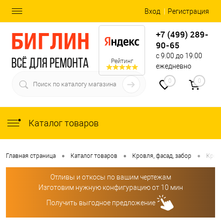
Вход
Регистрация
+7 (499) 289-
90-65
с 9:00 до 19:00
Рейтинг
ежедневно
0
0
Каталог товаров
•
•
•
Главная страница
Каталог товаров
Кровля, фасад, забор
Кров
Отливы и откосы по вашим чертежам
Изготовим нужную конфигурацию от 10 мин
Получить выгодное предложение