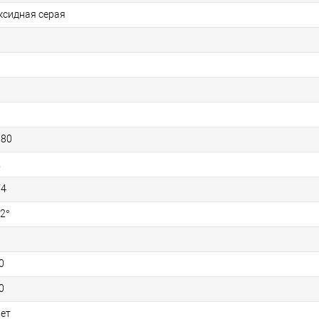
ксидная серая
180
2
V4
12°
0
0
лет