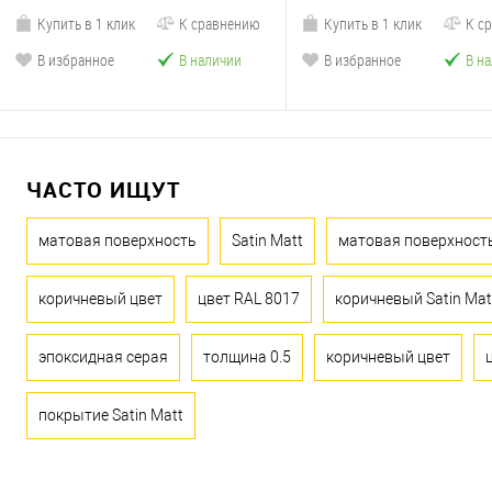
Купить в 1 клик
К сравнению
Купить в 1 клик
К с
В избранное
В наличии
В избранное
В н
ЧАСТО ИЩУТ
матовая поверхность
Satin Matt
матовая поверхност
коричневый цвет
цвет RAL 8017
коричневый Satin Mat
эпоксидная серая
толщина 0.5
коричневый цвет
покрытие Satin Matt