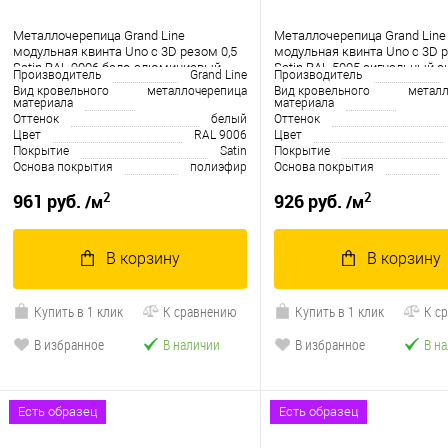
Металлочерепица Grand Line
Металлочерепица Grand Line
модульная квинта Uno c 3D резом 0,5
модульная квинта Uno c 3D р
Satin RAL 9006 бело-алюминиевый
Satin RAL 5005 сигнальный с
Производитель
Grand Line
Производитель
Вид кровельного
металлочерепица
Вид кровельного
металл
материала
материала
Оттенок
белый
Оттенок
Цвет
RAL 9006
Цвет
Покрытие
Satin
Покрытие
Основа покрытия
полиэфир
Основа покрытия
2
2
961 руб.
926 руб.
/м
/м
В корзину
В корзину
Купить в 1 клик
К сравнению
Купить в 1 клик
К с
В избранное
В наличии
В избранное
В н
Есть образец
Есть образец