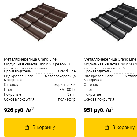
Металлочерепица Grand Line
Металлочерепица Grand Line
модульная квинта Uno c 3D резом 0,5
модульная квинта Uno c 3D р
Satin RAL 8017 шоколад
Satin RAL 9005 черный
Производитель
Grand Line
Производитель
Вид кровельного
металлочерепица
Вид кровельного
металл
материала
материала
Оттенок
коричневый
Оттенок
Цвет
RAL 8017
Цвет
Покрытие
Satin
Покрытие
Основа покрытия
полиэфир
Основа покрытия
2
2
926 руб.
951 руб.
/м
/м
В корзину
В корзину