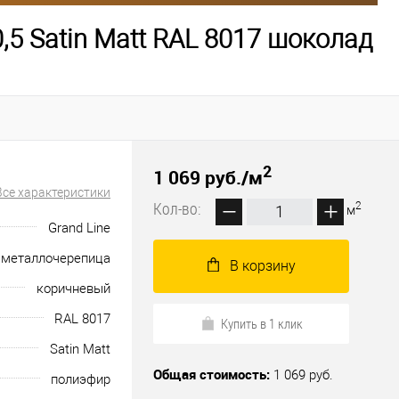
,5 Satin Matt RAL 8017 шоколад
2
1 069 руб.
/м
Все характеристики
Кол-во:
2
м
Grand Line
металлочерепица
В корзину
коричневый
RAL 8017
Купить в 1 клик
Satin Matt
Общая стоимость:
1 069 руб.
полиэфир