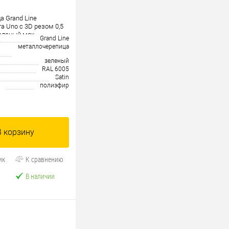
 Grand Line
а Uno c 3D резом 0,5
зеленый мох
Grand Line
металлочерепица
зеленый
RAL 6005
Satin
полиэфир
В корзину
ик
К сравнению
В наличии