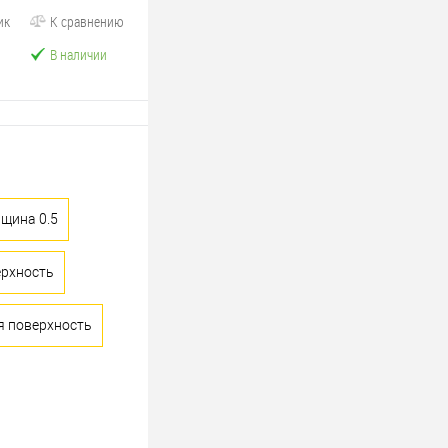
ик
К сравнению
В наличии
щина 0.5
ерхность
я поверхность