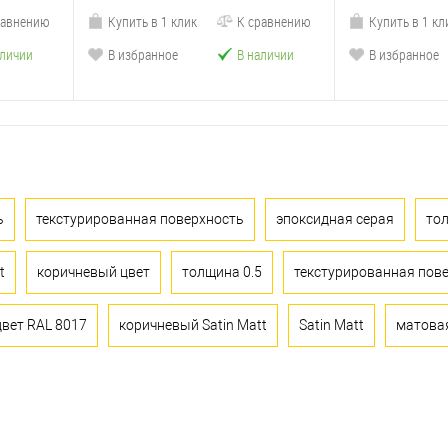
равнению
Купить в 1 клик
К сравнению
Купить в 1 кл
аличии
В избранное
В наличии
В избранное
ь
текстурированная поверхность
эпоксидная серая
тол
t
коричневый цвет
толщина 0.5
текстурированная пов
цвет RAL 8017
коричневый Satin Matt
Satin Matt
матова