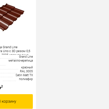
 Grand Line
а Uno c 3D резом 0,5
L 3005 красное вино
Grand Line
металлочерепица
красный
RAL 3005
Satin Matt TX
полиэфир
2
м
В корзину