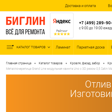
Доставка и оплата
Во
+7 (499) 289-90
с 9:00 до 19:00 еже
Рейтинг
КАТАЛОГ ТОВАРОВ
Ламинат
Паркетная доска
•
•
•
Главная страница
Каталог товаров
Кровля, фасад, забор
Кр
Металлочерепица Grand Line модульная квинта Uno c 3D резом 0,5 Satin M
Отлив
Изготови