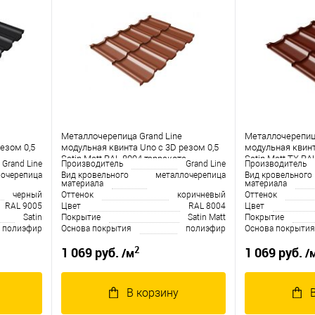
Металлочерепица Grand Line
Металлочерепица
езом 0,5
модульная квинта Uno c 3D резом 0,5
модульная квинт
Satin Matt RAL 8004 терракота
Satin Matt TX RA
Grand Line
Производитель
Grand Line
Производитель
очерепица
Вид кровельного
металлочерепица
Вид кровельного
материала
материала
черный
Оттенок
коричневый
Оттенок
RAL 9005
Цвет
RAL 8004
Цвет
Satin
Покрытие
Satin Matt
Покрытие
полиэфир
Основа покрытия
полиэфир
Основа покрытия
2
1 069 руб.
1 069 руб.
/м
/
В корзину