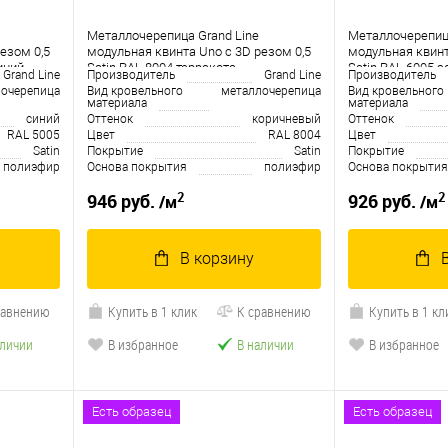
Металлочерепица Grand Line
Металлочерепица
езом 0,5
модульная квинта Uno c 3D резом 0,5
модульная квинт
иний
Satin RAL 8004 терракота
Satin RAL 6005 
Grand Line
Производитель
Grand Line
Производитель
очерепица
Вид кровельного
металлочерепица
Вид кровельного
материала
материала
синий
Оттенок
коричневый
Оттенок
RAL 5005
Цвет
RAL 8004
Цвет
Satin
Покрытие
Satin
Покрытие
полиэфир
Основа покрытия
полиэфир
Основа покрытия
2
2
946 руб.
926 руб.
/м
/м
В корзину
равнению
Купить в 1 клик
К сравнению
Купить в 1 кл
аличии
В избранное
В наличии
В избранное
Есть образец
Есть образец