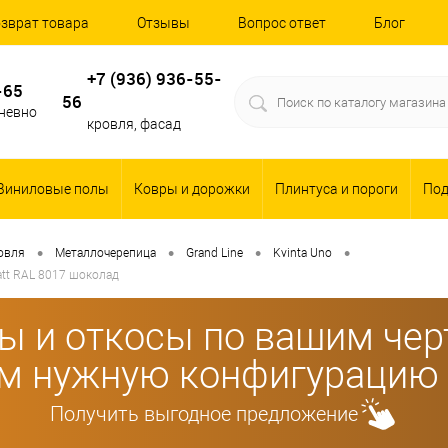
зврат товара
Отзывы
Вопрос ответ
Блог
+7 (936) 936-55-
-65
56
дневно
кровля, фасад
Виниловые полы
Ковры и дорожки
Плинтуса и пороги
По
•
•
•
•
овля
Металлочерепица
Grand Line
Kvinta Uno
att RAL 8017 шоколад
ы и откосы по вашим че
м нужную конфигурацию 
Получить выгодное предложение