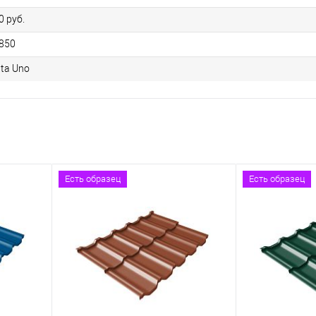
0 руб.
850
nta Uno
Есть образец
Есть образец