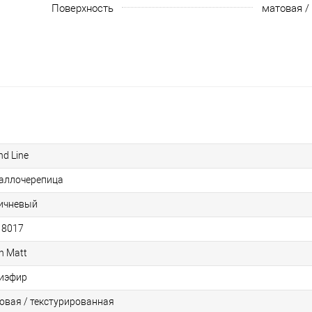
Поверхность
матовая /
nd Line
аллочерепица
ичневый
 8017
n Matt
иэфир
овая / текстурированная