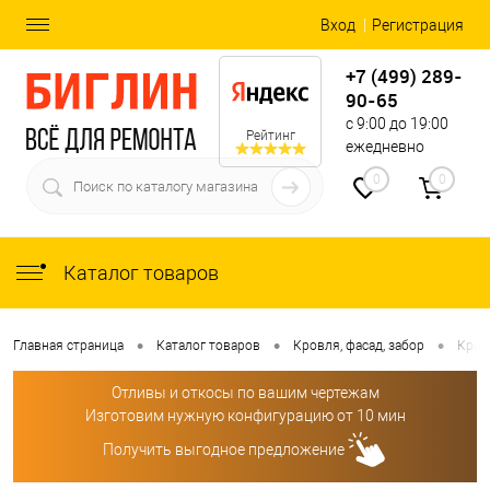
Вход
Регистрация
+7 (499) 289-
90-65
с 9:00 до 19:00
Рейтинг
ежедневно
0
0
Каталог товаров
•
•
•
Главная страница
Каталог товаров
Кровля, фасад, забор
Кров
Отливы и откосы по вашим чертежам
Изготовим нужную конфигурацию от 10 мин
Получить выгодное предложение