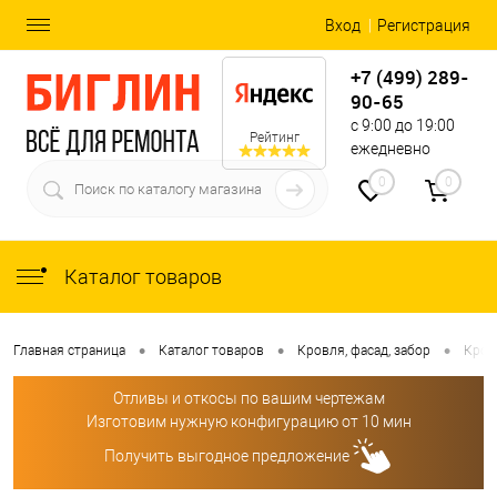
Вход
Регистрация
+7 (499) 289-
90-65
с 9:00 до 19:00
Рейтинг
ежедневно
0
0
Каталог товаров
•
•
•
Главная страница
Каталог товаров
Кровля, фасад, забор
Кров
Отливы и откосы по вашим чертежам
Изготовим нужную конфигурацию от 10 мин
Получить выгодное предложение