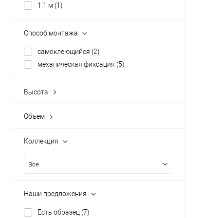
1.1 м
(1)
Способ монтажа
cамоклеющийся
(2)
механическая фиксация
(5)
Высота
114 мм
(0)
118 мм
(0)
Объем
0.29 л
(0)
30 мм
(0)
10 л
(0)
Коллекция
5 л
(0)
Все
Наши предложения
Есть образец
(7)