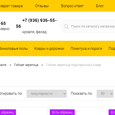
зврат товара
Отзывы
Вопрос ответ
Блог
+7 (936) 936-55-
-65
56
дневно
кровля, фасад
Виниловые полы
Ковры и дорожки
Плинтуса и пороги
По
•
•
овля
Гибкая черепица
Гибкая черепица подкладочный ковер
ртировать по:
Показать по:
ь образец
Есть образец
Ес