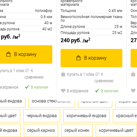
ельного
кровельного
кро
риала
материала
мат
ва
полиэфир
Толщина
0.45 мм
Осн
ина
0.6 мм
Верхнее
многослойная полимерная ткань
То
покрытие
а рулона
40 м
Вер
Длина рулона
25 м
пок
адь рулона
40 м2
Площадь рулона
25 м2
Дли
2
 руб.
/м
2
240 руб.
27
/м
В корзину
В корзину
упить в 1 клик
К
Купить в 1 клик
К
сравнению
сравнению
 избранное
В наличии
В избранное
В наличии
ный ендова
основа стеклохолст
красный цвет
серый цв
ный цвет
черный ендова
коричневый ендова
красный 
й ендова
серый карниз
серый конек
коричневый цвет