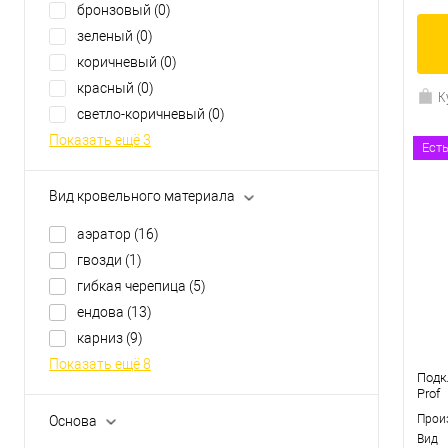
бронзовый
(0)
зеленый
(0)
коричневый
(0)
красный
(0)
К
светло-коричневый
(0)
Показать ещё 3
Ест
В
Вид кровельного материала
аэратор
(16)
гвозди
(1)
гибкая черепица
(5)
ендова
(13)
карниз
(9)
Показать ещё 8
Подк
Prof
Прои
Основа
Вид