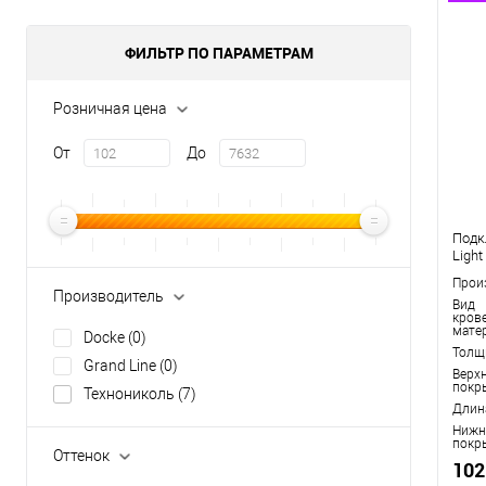
ФИЛЬТР ПО ПАРАМЕТРАМ
Розничная цена
От
До
Подк
Light
Прои
Производитель
Вид
кров
мате
Docke
(0)
Толщ
Grand Line
(0)
Верх
покр
Технониколь
(7)
Длин
Нижн
покр
Оттенок
102