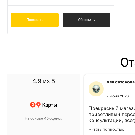
Показать
Сбросить
От
4.9
из 5
f1 gg
оля сазонова
11 ноября 2024
7 июня 2026
 выбор просто супер!
Прекрасный магази
т в спальню подобрали
приветливый персо
На основе 45 оценок
такой, какой хотели.
консультации, всег
магазину пять звёзд!
выбором! Всё прив
олностью
Читать полностью
назначенный день!