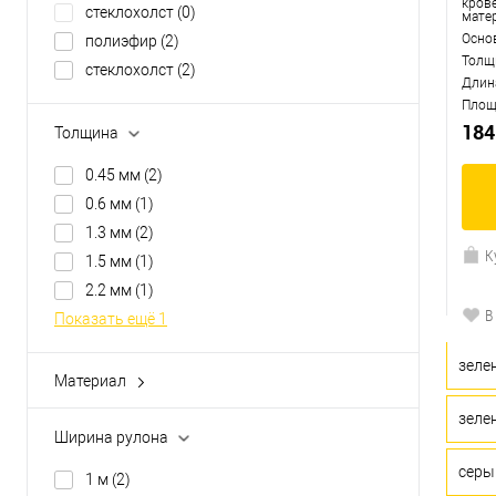
кров
cтеклохолст
(0)
мате
Осно
полиэфир
(2)
Толщ
стеклохолст
(2)
Длин
Площ
184
Толщина
0.45 мм
(2)
0.6 мм
(1)
1.3 мм
(2)
К
1.5 мм
(1)
2.2 мм
(1)
В
Показать ещё 1
зеле
Материал
битум
(0)
зеле
полипропилен
(0)
Ширина рулона
рулонный битумно-полимерный
(1)
серы
1 м
(2)