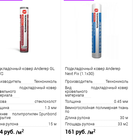
кладочный ковер Anderep GL
Подкладочный ковер Anderep
US
Next Fix (1.1х30)
изводитель
Технониколь
Производитель
Технониколь
подкладочный ковер
Вид
подкладочный ковер
вельного
кровельного
ериала
материала
ова
стеклохолст
Толщина
0.45 мм
лщина
1.3 мм
Верхнее
многослойная полимерная ткань
покрытие
хнее
полипропилен Spunbond
рытие
Длина рулона
30 м
на рулона
15 м
Площадь рулона
33 м2
2
2
4 руб.
161 руб.
/м
/м