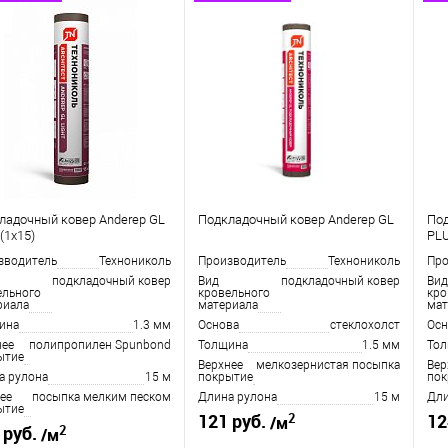
ладочный ковер Anderep GL
Подкладочный ковер Anderep GL
Под
 (1х15)
PL
зводитель
Технониколь
Производитель
Технониколь
Про
подкладочный ковер
Вид
подкладочный ковер
Вид
ельного
кровельного
кро
риала
материала
мат
ина
1.3 мм
Основа
стеклохолст
Осн
нее
полипропилен Spunbond
Толщина
1.5 мм
То
ытие
Верхнее
мелкозернистая посыпка
Вер
а рулона
15 м
покрытие
пок
ее
посыпка мелким песком
Длина рулона
15 м
Дли
ытие
2
121 руб.
12
/м
2
 руб.
/м