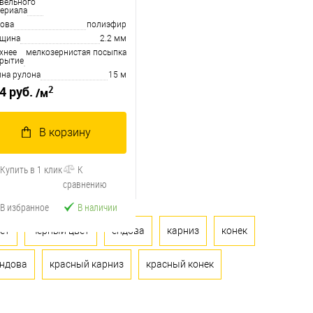
вельного
ериала
ова
полиэфир
лщина
2.2 мм
хнее
мелкозернистая посыпка
рытие
на рулона
15 м
2
4 руб.
/м
В корзину
Купить в 1 клик
К
сравнению
В избранное
В наличии
ет
черный цвет
ендова
карниз
конек
ендова
красный карниз
красный конек