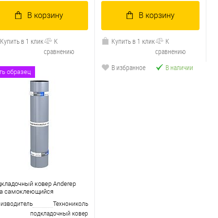
В корзину
В корзину
Купить в 1 клик
К
Купить в 1 клик
К
сравнению
сравнению
В избранное
В наличии
В избранное
В наличии
ть образец
кладочный ковер Anderep
ra самоклеющийся
изводитель
Технониколь
подкладочный ковер