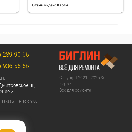
Отзыв Яндекс.Карты
) 289-90-65
) 936-55-56
.ru
Copyright 2021 - 2025 ©
biglin.ru
Дмитровское ш.,
Все для ремонта
ение 2
заказы: Пн-вс с 9:00