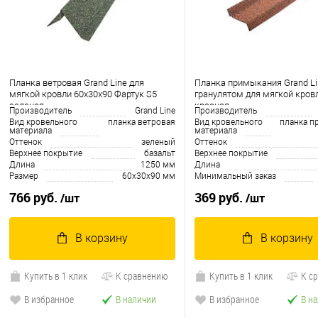
Планка ветровая Grand Line для
Планка примыкания Grand Li
мягкой кровли 60x30x90 Фартук S5
гранулятом для мягкой кров
зеленая
красная
Производитель
Grand Line
Производитель
Вид кровельного
планка ветровая
Вид кровельного
планка п
материала
материала
Оттенок
зеленый
Оттенок
Верхнее покрытие
базальт
Верхнее покрытие
Длина
1250 мм
Длина
Размер
60х30х90 мм
Минимальный заказ
766 руб.
369 руб.
/шт
/шт
В корзину
В корзину
Купить в 1 клик
К сравнению
Купить в 1 клик
К с
В избранное
В наличии
В избранное
В н