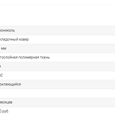
нониколь
кладочный ковер
5 мм
гослойная полимерная ткань
м
м2
оклеющийся
месяцев
0 руб.