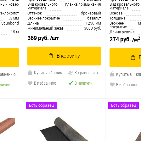
чный ковер
Вид кровельного
планка примыкания
Вид кровельного
материала
материала
теклохолст
Оттенок
бронзовый
Основа
1.3 мм
Верхнее покрытие
базальт
Толщина
 Spunbond
Длина
1250 мм
Верхнее
м
покрытие
Минимальный заказ
3000 руб.
15 м
Длина рулона
369 руб.
/шт
2
274 руб.
/м
В корзину
Купить в 1 клик
К сравнению
равнению
Купить в 1 кл
В избранное
В наличии
аличии
В избранное
Есть образец
Есть образец