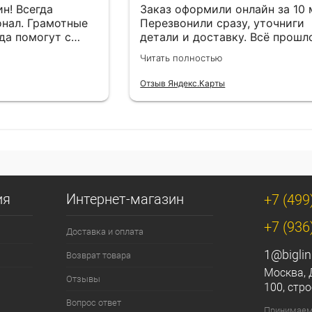
н! Всегда
Заказ оформили онлайн за 10
нал. Грамотные
Перезвонили сразу, уточниги
да помогут с
детали и доставку. Всё прошл
езли в
лишней суеты.
Читать полностью
Отзыв Яндекс.Карты
ия
Интернет-магазин
+7 (499
+7 (936
Доставка и оплата
1@biglin
Возврат товара
Москва, 
Отзывы
100, стро
Вопрос ответ
Принимаем 