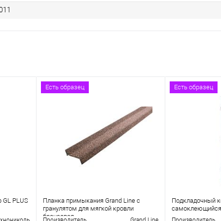
011
Есть образец
Есть образец
p GL PLUS
Планка примыкания Grand Line c
Подкладочный ко
гранулятом для мягкой кровли
самоклеющийс
бронзовая
ехнониколь
Производитель
Grand Line
Производитель