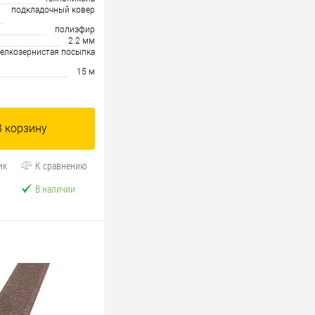
подкладочный ковер
полиэфир
2.2 мм
елкозернистая посыпка
15 м
В корзину
ик
К сравнению
В наличии