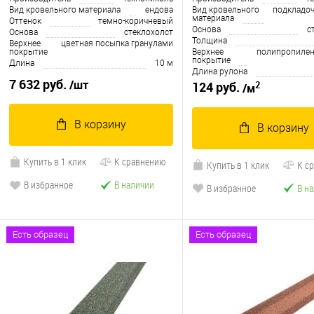
Вид кровельного материала
ендова
Вид кровельного
подкладо
материала
Оттенок
темно-коричневый
Основа
с
Основа
cтеклохолст
Толщина
Верхнее
цветная посыпка гранулами
покрытие
Верхнее
полипропилен
покрытие
Длина
10 м
Длина рулона
7 632 руб.
/шт
2
124 руб.
/м
В корзину
В корзину
Купить в 1 клик
К сравнению
Купить в 1 клик
К с
В избранное
В наличии
В избранное
В н
Есть образец
Есть образец