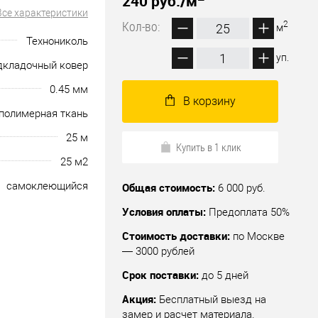
240 руб.
/м
Все характеристики
Кол-во:
2
м
Технониколь
уп.
дкладочный ковер
0.45 мм
В корзину
полимерная ткань
25 м
Купить в 1 клик
25 м2
cамоклеющийся
Общая стоимость:
6 000 руб.
Условия оплаты:
Предоплата 50%
Стоимость доставки:
по Москве
— 3000 рублей
Срок поставки:
до 5 дней
Акция:
Бесплатный выезд на
замер и расчет материала.