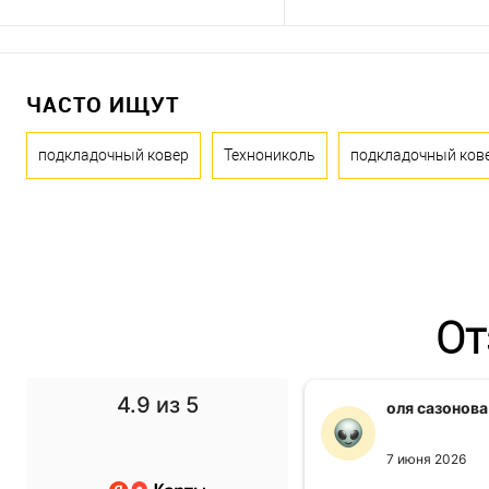
ЧАСТО ИЩУТ
подкладочный ковер
Технониколь
подкладочный ков
От
4.9
из 5
f1 gg
оля сазонова
11 ноября 2024
7 июня 2026