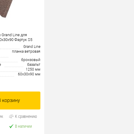
 Grand Line для
0x30x90 Фартук S5
Grand Line
планка ветровая
бронзовый
е
базальт
1250 мм
60х30х90 мм
В корзину
ик
К сравнению
В наличии