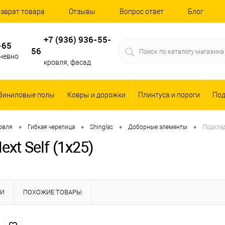
зврат товара
Отзывы
Вопрос ответ
Блог
+7 (936) 936-55-
-65
56
дневно
кровля, фасад
Виниловые полы
Ковры и дорожки
Плинтуса и пороги
По
•
•
•
•
овля
Гибкая черепица
Shinglas
Доборные элементы
Подклад
xt Self (1х25)
КИ
ПОХОЖИЕ ТОВАРЫ