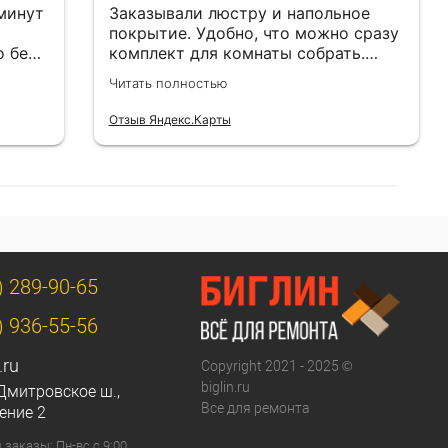
 минут
Заказывали люстру и напольное
покрытие. Удобно, что можно сразу
о без
комплект для комнаты собрать.
Цены адекватные.
Читать полностью
Отзыв Яндекс.Карты
) 289-90-65
) 936-55-56
.ru
Copyright 2021 - 2025 ©
biglin.ru
Дмитровское ш.,
Все для ремонта
ение 2
заказы: Пн-вс с 9:00