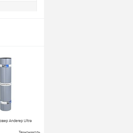
вер Anderep Ultra
я
Технониколь