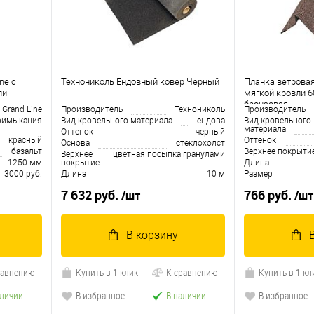
ne c
Технониколь Ендовный ковер Черный
Планка ветровая
ли
мягкой кровли 6
бронзовая
Grand Line
Производитель
Технониколь
Производитель
римыкания
Вид кровельного материала
ендова
Вид кровельного
материала
Оттенок
черный
красный
Оттенок
Основа
cтеклохолст
базальт
Верхнее покрыти
Верхнее
цветная посыпка гранулами
1250 мм
покрытие
Длина
3000 руб.
Длина
10 м
Размер
7 632 руб.
766 руб.
/шт
/шт
В корзину
равнению
Купить в 1 клик
К сравнению
Купить в 1 кл
аличии
В избранное
В наличии
В избранное