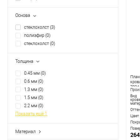
Основа
cтеклохолст
(3)
полиэфир
(0)
стеклохолст
(0)
Толщина
0.45 мм
(0)
План
0.6 мм
(0)
кровл
7024
1.3 мм
(0)
Прои
Вид
1.5 мм
(0)
кров
мате
2.2 мм
(0)
Отте
Показать ещё 1
Цвет
Покр
Пове
Материал
264
битум
(2)