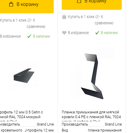
В корзину
В корзину
Купить в 1 клик
К
Купить в 1 клик
К
сравнению
сравнению
В избранное
В наличии
В избранное
В наличии
рофиль 12 мм 0.5 Satin с
Планка примыкания для мягкой
нкой RAL 7024 мокрый
кровли 0.4 PE с пленкой RAL 7024
альт (2м)
мокрый асфальт (2м)
изводитель
Grand Line
Производитель
Grand Line
 кровельного
J-профиль 12 мм
Вид
планка примыкания