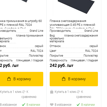
нка примыкания в штробу 60
Планка снегозадержания
 PE с пленкой RAL 7024
усиливающая 0.45 PE с пленкой
рый асфальт (2м)
RAL 7024 мокрый асфальт (2м)
изводитель
Grand Line
Производитель
Grand Line
планка примыкания
Вид
планка снегозадержания
вельного
кровельного
ериала
материала
енок
серый
Оттенок
серый
т
RAL 7024
Цвет
RAL 7024
рытие
Полиэстер
Покрытие
Полиэстер
ерхность
глянцевая / гладкая
Поверхность
глянцевая / гладкая
2 руб.
242 руб.
/шт
/шт
В корзину
В корзину
Купить в 1 клик
К
Купить в 1 клик
К
сравнению
сравнению
В избранное
В наличии
В избранное
В наличии