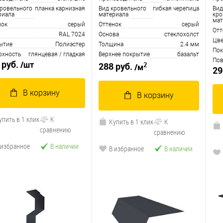
 мокрый асфальт (2м)
кровельного
планка карнизная
Вид кровельного
гибкая черепица
Вид
риала
материала
кро
мат
нок
серый
Оттенок
серый
Отт
RAL 7024
Основа
cтеклохолст
Цве
ытие
Полиэстер
Толщина
2.4 мм
Пок
рхность
глянцевая / гладкая
Верхнее покрытие
базальт
Пов
 руб.
/шт
2
288 руб.
/м
29
В корзину
В корзину
упить в 1 клик
К
Купить в 1 клик
К
сравнению
сравнению
 избранное
В наличии
В избранное
В наличии