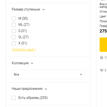
7024
Вид 
мате
Размер ступеньки
Отте
Цвет
M
(30)
Покр
ML
(27)
Пове
275
S
(31)
SL
(27)
X
(51)
Показать ещё 1
К
Коллекция
В
Все
Наши предложения
Есть образец
(293)