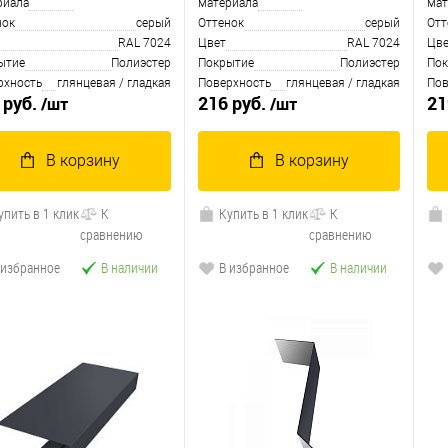
риала
материала
мат
нок
серый
Оттенок
серый
Отт
RAL 7024
Цвет
RAL 7024
Цве
ытие
Полиэстер
Покрытие
Полиэстер
Пок
рхность
глянцевая / гладкая
Поверхность
глянцевая / гладкая
Пов
 руб.
216 руб.
21
/шт
/шт
В корзину
В корзину
упить в 1 клик
К
Купить в 1 клик
К
сравнению
сравнению
 избранное
В наличии
В избранное
В наличии