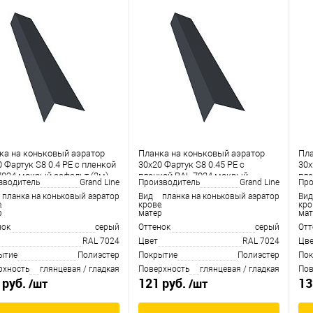
ка на коньковый аэратор
Планка на коньковый аэратор
Пла
 Фартук S8 0.4 PE с пленкой
30х20 Фартук S8 0.45 PE с
30х
7024 мокрый асфальт (2м)
пленкой RAL 7024 мокрый
пле
зводитель
Grand Line
Производитель
Grand Line
Про
асфальт (2м)
асф
планка на коньковый аэратор
Вид
планка на коньковый аэратор
Вид
ельного
кровельного
кро
риала
материала
мат
нок
серый
Оттенок
серый
Отт
RAL 7024
Цвет
RAL 7024
Цве
ытие
Полиэстер
Покрытие
Полиэстер
Пок
рхность
глянцевая / гладкая
Поверхность
глянцевая / гладкая
Пов
 руб.
121 руб.
13
/шт
/шт