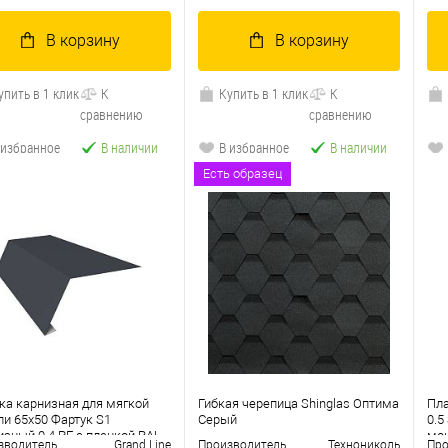
В корзину
В корзину
упить в 1 клик
К
Купить в 1 клик
К
сравнению
сравнению
 избранное
В наличии
В избранное
В наличии
Есть образец
ка карнизная для мягкой
Гибкая черепица Shinglas Оптима
Пла
ли 65х50 Фартук S1
Серый
0.5
изный 0.4 PE с пленкой RAL
мок
зводитель
Grand Line
Производитель
Технониколь
Про