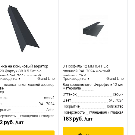
нка на коньковый аэратор
J-Профиль 12 мм 0.4 PE с
20 Фартук S8 0.5 Satin с
пленкой RAL 7024 мокрый
нкой RAL 7024 мокрый
асфальт (2м)
изводитель
Grand Line
Производитель
Grand Line
альт (2м)
планка на коньковый аэратор
Вид кровельного
J-профиль 12 мм
вельного
материала
ериала
Оттенок
серый
енок
серый
Цвет
RAL 7024
т
RAL 7024
Покрытие
Полиэстер
рытие
Satin
Поверхность
глянцевая / гладкая
ерхность
глянцевая / гладкая
183 руб.
/шт
2 руб.
/шт