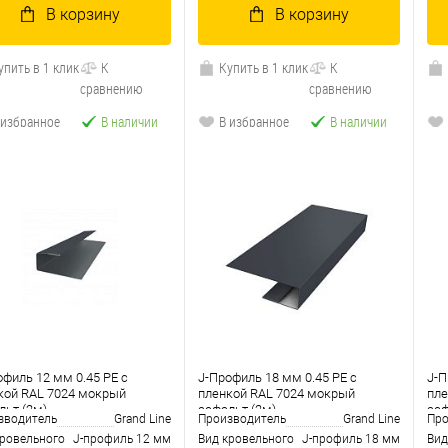
В корзину
В корзину
упить в 1 клик
К
Купить в 1 клик
К
сравнению
сравнению
 избранное
В наличии
В избранное
В наличии
офиль 12 мм 0.45 PE с
J-Профиль 18 мм 0.45 PE с
J-П
кой RAL 7024 мокрый
пленкой RAL 7024 мокрый
пле
льт (2м)
асфальт (2м)
асф
зводитель
Grand Line
Производитель
Grand Line
Про
кровельного
J-профиль 12 мм
Вид кровельного
J-профиль 18 мм
Вид