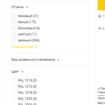
Оттенок
К
бежевый
(21)
белый
(175)
бронзовый
(6)
В
желтый
(11)
зеленый
(394)
Показать ещё 10
Вид кровельного материала
J-профиль 12 мм
(3)
J-профиль 18 мм
(2)
Цвет
аэратор
(3)
RAL 1014
(0)
гвозди
(0)
RAL 1015
(0)
гибкая черепица
(1)
J-Пр
плен
RAL 1018
(0)
Показать ещё 20
асфа
Прои
RAL 1035
(0)
Вид 
RAL 2004
(0)