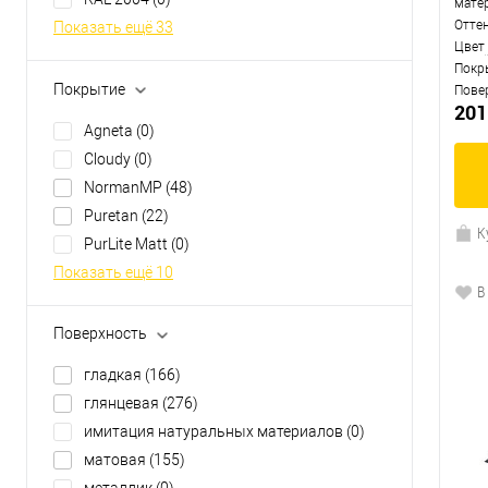
мате
Отте
Показать ещё 33
Цвет
Покр
Покрытие
Пове
201
Agneta
(0)
Cloudy
(0)
NormanMP
(48)
Puretan
(22)
К
PurLite Matt
(0)
Показать ещё 10
В
Поверхность
гладкая
(166)
глянцевая
(276)
имитация натуральных материалов
(0)
матовая
(155)