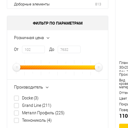
Доборные элементы
813
ФИЛЬТР ПО ПАРАМЕТРАМ
Розничная цена
От
До
План
30х20
RAL 
Прои
Вид
кров
Производитель
мате
Отте
Docke
(3)
Цвет
Покр
Grand Line
(211)
Пове
Металл Профиль
(225)
110
Технониколь
(4)