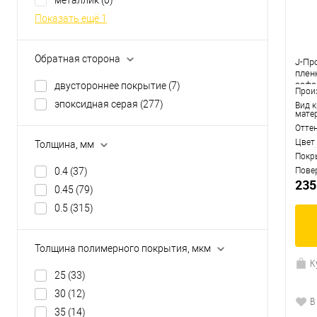
металлик
(0)
Показать ещё 1
Обратная сторона
J-Про
плен
асфа
двустороннее покрытие
(7)
Прои
эпоксидная серая
(277)
Вид 
мате
Отте
Цвет
Толщина, мм
Покр
0.4
(37)
Пове
235
0.45
(79)
0.5
(315)
Толщина полимерного покрытия, мкм
К
25
(33)
30
(12)
В
35
(14)