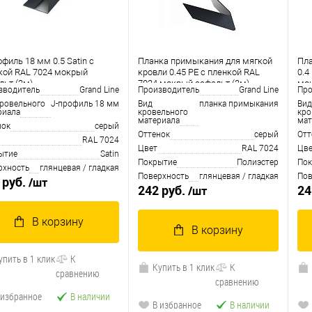
филь 18 мм 0.5 Satin с
Планка примыкания для мягкой
Пла
кой RAL 7024 мокрый
кровли 0.45 PE с пленкой RAL
0.4
льт (2м)
7024 мокрый асфальт (2м)
мок
зводитель
Grand Line
Производитель
Grand Line
Про
кровельного
J-профиль 18 мм
Вид
планка примыкания
Вид
риала
кровельного
кро
материала
мат
нок
серый
Оттенок
серый
Отт
RAL 7024
Цвет
RAL 7024
Цве
ытие
Satin
Покрытие
Полиэстер
Пок
рхность
глянцевая / гладкая
Поверхность
глянцевая / гладкая
Пов
 руб.
/шт
242 руб.
24
/шт
В корзину
В корзину
упить в 1 клик
К
Купить в 1 клик
К
сравнению
сравнению
 избранное
В наличии
В избранное
В наличии