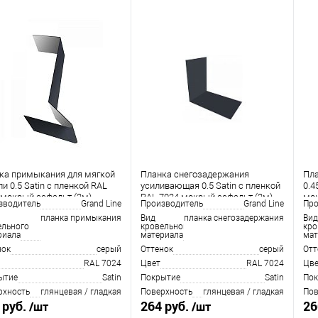
ка примыкания для мягкой
Планка снегозадержания
Пла
и 0.5 Satin с пленкой RAL
усиливающая 0.5 Satin с пленкой
0.4
 мокрый асфальт (2м)
RAL 7024 мокрый асфальт (2м)
мок
зводитель
Grand Line
Производитель
Grand Line
Про
планка примыкания
Вид
планка снегозадержания
Вид
ельного
кровельного
кро
риала
материала
мат
нок
серый
Оттенок
серый
Отт
RAL 7024
Цвет
RAL 7024
Цве
ытие
Satin
Покрытие
Satin
Пок
рхность
глянцевая / гладкая
Поверхность
глянцевая / гладкая
Пов
 руб.
264 руб.
26
/шт
/шт