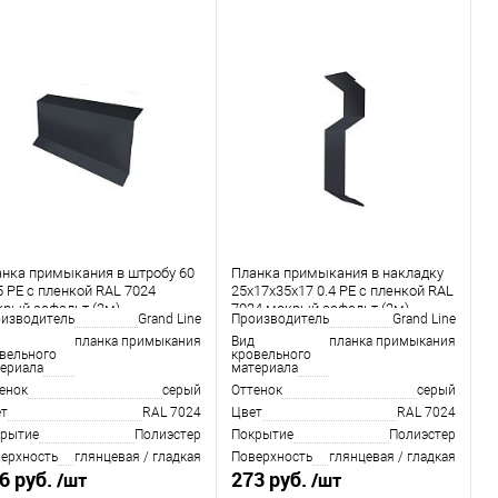
нка примыкания в штробу 60
Планка примыкания в накладку
5 PE с пленкой RAL 7024
25х17х35х17 0.4 PE с пленкой RAL
рый асфальт (2м)
7024 мокрый асфальт (2м)
изводитель
Grand Line
Производитель
Grand Line
планка примыкания
Вид
планка примыкания
вельного
кровельного
ериала
материала
енок
серый
Оттенок
серый
т
RAL 7024
Цвет
RAL 7024
рытие
Полиэстер
Покрытие
Полиэстер
ерхность
глянцевая / гладкая
Поверхность
глянцевая / гладкая
6 руб.
273 руб.
/шт
/шт