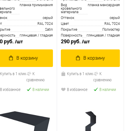
планка примыкания
Вид
планка мансардная
вельного
кровельного
ериала
материала
енок
серый
Оттенок
серый
т
RAL 7024
Цвет
RAL 7024
рытие
Satin
Покрытие
Полиэстер
ерхность
глянцевая / гладкая
Поверхность
глянцевая / гладкая
0 руб.
290 руб.
/шт
/шт
В корзину
В корзину
Купить в 1 клик
К
Купить в 1 клик
К
сравнению
сравнению
В избранное
В наличии
В избранное
В наличии