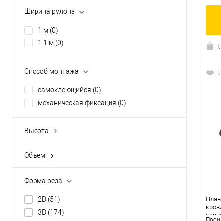
полипропилен
(3)
Ширина рулона
рулонный битумно-полимерный
(0)
1 м
(0)
1.1 м
(0)
К
Способ монтажа
В
cамоклеющийся
(0)
механическая фиксация
(0)
Высота
114 мм
(1)
118 мм
(2)
Объем
0.29 л
(0)
30 мм
(0)
10 л
(0)
Форма реза
5 л
(0)
2D
(51)
План
кров
3D
(174)
карн
Прои