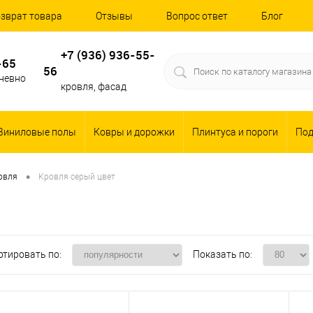
зврат товара
Отзывы
Вопрос ответ
Блог
+7 (936) 936-55-
-65
56
дневно
кровля, фасад
Виниловые полы
Ковры и дорожки
Плинтуса и пороги
По
•
овля
Кровля серый цвет
ртировать по:
Показать по: