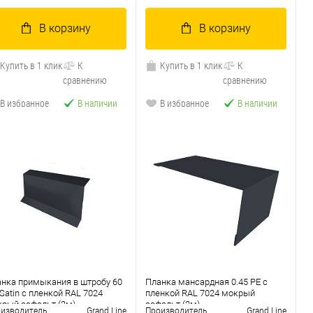
В корзину
В корзину
Купить в 1 клик
К
Купить в 1 клик
К
сравнению
сравнению
В избранное
В наличии
В избранное
В наличии
нка примыкания в штробу 60
Планка мансардная 0.45 PE с
 Satin с пленкой RAL 7024
пленкой RAL 7024 мокрый
рый асфальт (2м)
асфальт (2м)
изводитель
Grand Line
Производитель
Grand Line