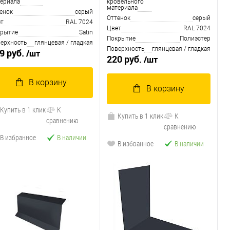
ериала
кровельного
материала
енок
серый
Оттенок
серый
т
RAL 7024
Цвет
RAL 7024
рытие
Satin
Покрытие
Полиэстер
ерхность
глянцевая / гладкая
Поверхность
глянцевая / гладкая
9 руб.
/шт
220 руб.
/шт
В корзину
В корзину
Купить в 1 клик
К
Купить в 1 клик
К
сравнению
сравнению
В избранное
В наличии
В избранное
В наличии