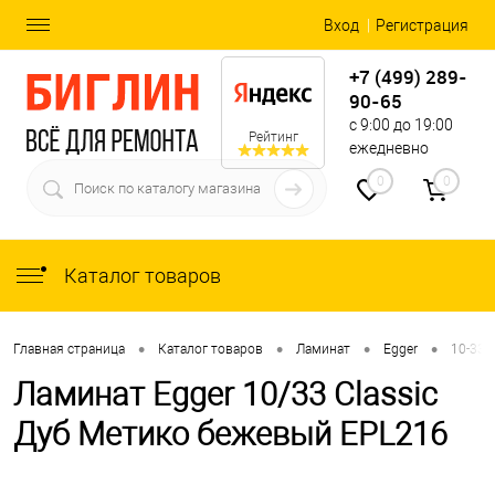
Вход
Регистрация
+7 (499) 289-
90-65
с 9:00 до 19:00
Рейтинг
ежедневно
0
0
Каталог товаров
•
•
•
•
Главная страница
Каталог товаров
Ламинат
Egger
10-33 C
Ламинат Egger 10/33 Classic
Дуб Метико бежевый EPL216