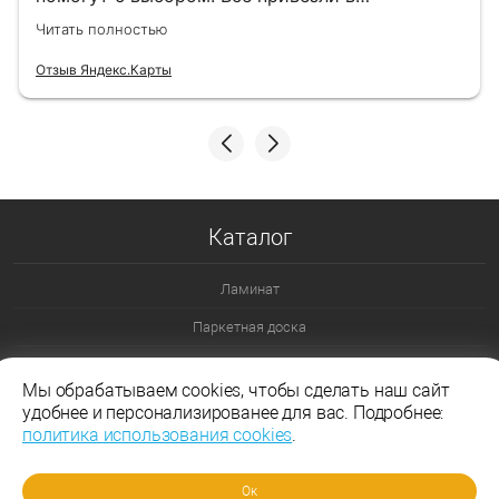
назначенный день!
Читать полностью
Отзыв Яндекс.Карты
Каталог
Ламинат
Паркетная доска
Ламинат 32 класс
Мы обрабатываем cookies, чтобы сделать наш сайт
Ламинат 33 класс
удобнее и персонализированее для вас. Подробнее:
политика использования cookies
.
Ламинат Эггер
Ламинат Таркетт
Ок