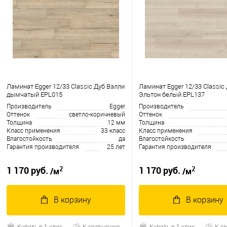
Ламинат Egger 12/33 Classic Дуб Вэлли
Ламинат Egger 12/33 Classic
дымчатый EPL015
Эльтон белый EPL137
Производитель
Egger
Производитель
Оттенок
светло-коричневый
Оттенок
Толщина
12 мм
Толщина
Класс применения
33 класс
Класс применения
Влагостойкость
да
Влагостойкость
Гарантия производителя
25 лет
Гарантия производителя
2
2
1 170 руб.
1 170 руб.
/м
/м
В корзину
В корзину
Купить в 1 клик
К сравнению
Купить в 1 клик
К с