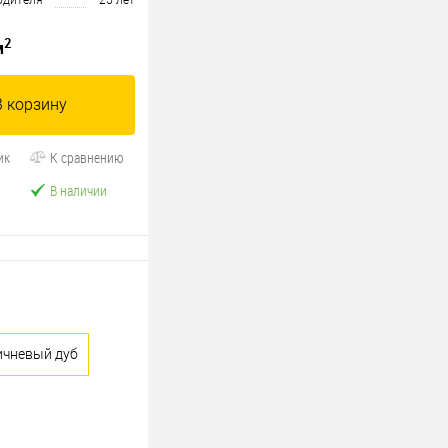
одителя
25 лет
2
м
В корзину
ик
К сравнению
В наличии
ичневый дуб