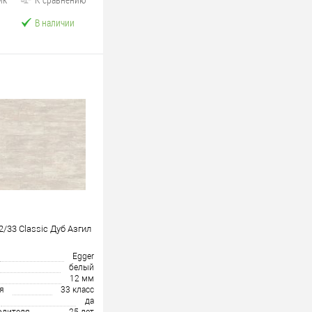
В наличии
/33 Classic Дуб Азгил
Egger
белый
12 мм
я
33 класс
да