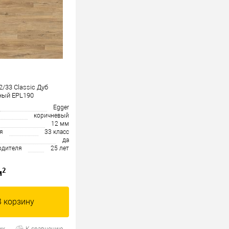
2/33 Classic Дуб
ный EPL190
Egger
коричневый
12 мм
я
33 класс
да
одителя
25 лет
2
м
В корзину
ик
К сравнению