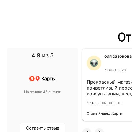
От
4.9
из 5
f1 gg
оля сазонова
11 ноября 2024
7 июня 2026
 выбор просто супер!
Прекрасный магази
т в спальню подобрали
приветливый персо
На основе 45 оценок
такой, какой хотели.
консультации, всег
магазину пять звёзд!
выбором! Всё прив
олностью
Читать полностью
назначенный день!
екс.Карты
Отзыв Яндекс.Карты
Оставить отзыв