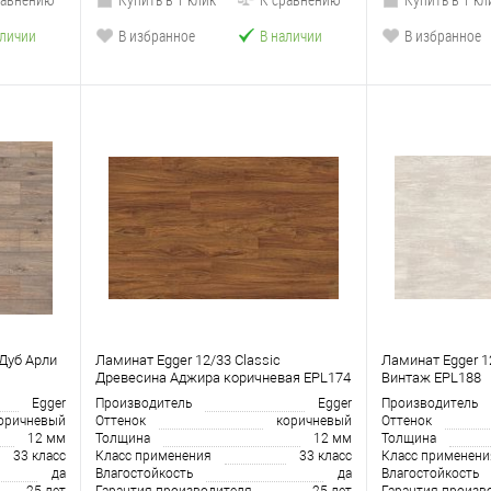
аличии
В избранное
В наличии
В избранное
 Дуб Арли
Ламинат Egger 12/33 Classic
Ламинат Egger 12
Древесина Аджира коричневая EPL174
Винтаж EPL188
Egger
Производитель
Egger
Производитель
оричневый
Оттенок
коричневый
Оттенок
12 мм
Толщина
12 мм
Толщина
33 класс
Класс применения
33 класс
Класс применени
да
Влагостойкость
да
Влагостойкость