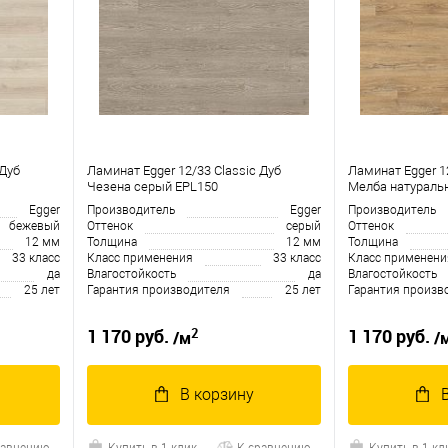
 Дуб
Ламинат Egger 12/33 Classic Дуб
Ламинат Egger 1
Чезена серый EPL150
Мелба натураль
Egger
Производитель
Egger
Производитель
бежевый
Оттенок
серый
Оттенок
12 мм
Толщина
12 мм
Толщина
33 класс
Класс применения
33 класс
Класс применени
да
Влагостойкость
да
Влагостойкость
25 лет
Гарантия производителя
25 лет
Гарантия произв
2
1 170 руб.
1 170 руб.
/м
/
В корзину
равнению
Купить в 1 клик
К сравнению
Купить в 1 кл