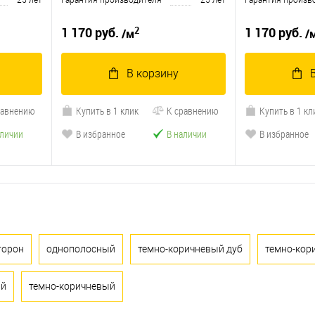
25 лет
Гарантия производителя
25 лет
Гарантия произв
2
1 170 руб.
1 170 руб.
/м
/
В корзину
равнению
Купить в 1 клик
К сравнению
Купить в 1 кл
аличии
В избранное
В наличии
В избранное
сторон
однополосный
темно-коричневый дуб
темно-кор
ый
темно-коричневый