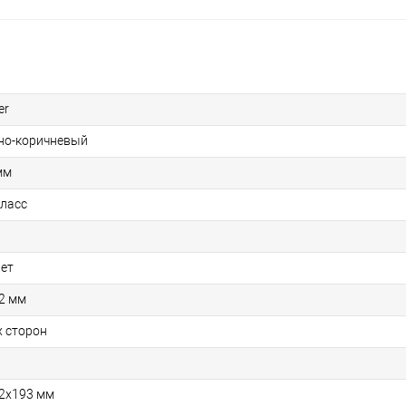
er
но-коричневый
мм
класс
лет
2 мм
х сторон
2x193 мм