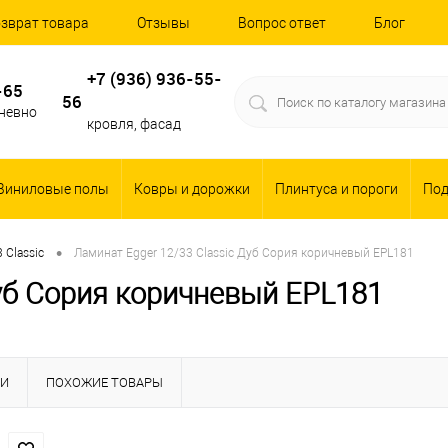
зврат товара
Отзывы
Вопрос ответ
Блог
+7 (936) 936-55-
-65
56
дневно
кровля, фасад
Виниловые полы
Ковры и дорожки
Плинтуса и пороги
По
•
 Classic
Ламинат Egger 12/33 Classic Дуб Сория коричневый EPL181
Дуб Сория коричневый EPL181
КИ
ПОХОЖИЕ ТОВАРЫ