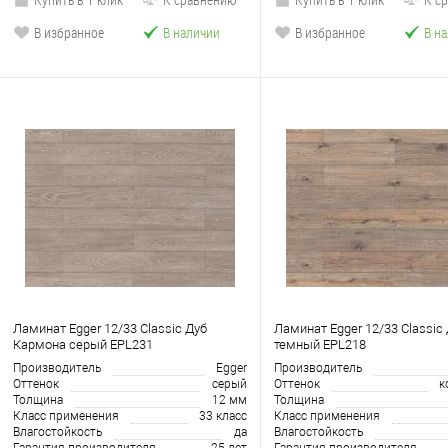
В избранное
В наличии
В избранное
В н
Ламинат Egger 12/33 Classic Дуб
Ламинат Egger 12/33 Classic
Кармона серый EPL231
темный EPL218
Производитель
Egger
Производитель
Оттенок
серый
Оттенок
к
Толщина
12 мм
Толщина
Класс применения
33 класс
Класс применения
Влагостойкость
да
Влагостойкость