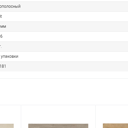
ополосный
it
 мм
96
.
1 упаковки
181