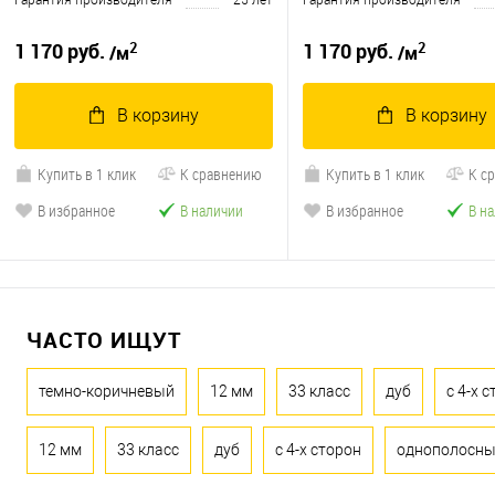
Гарантия производителя
25 лет
Гарантия производителя
2
2
1 170 руб.
1 170 руб.
/м
/м
В корзину
В корзину
Купить в 1 клик
К сравнению
Купить в 1 клик
К с
В избранное
В наличии
В избранное
В н
ЧАСТО ИЩУТ
темно-коричневый
12 мм
33 класс
дуб
с 4-х 
12 мм
33 класс
дуб
с 4-х сторон
однополосн