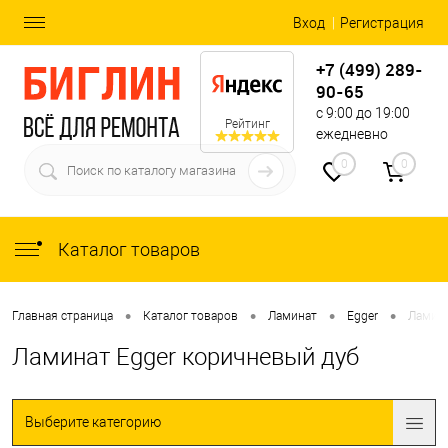
Вход
Регистрация
+7 (499) 289-
90-65
с 9:00 до 19:00
Рейтинг
ежедневно
0
0
Каталог товаров
•
•
•
•
Главная страница
Каталог товаров
Ламинат
Egger
Ламина
Ламинат Egger коричневый дуб
Выберите категорию