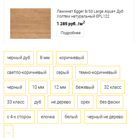
Ламинат Egger 8/33 Large Aqua+ Дуб
Уолтем натуральный EPL122
2
1 285 руб.
/м
Подробнее
черный дуб
8 мм
коричневый
светло-коричневый
серый
темно-коричневый
черный
10 мм
12 мм
бежевый
32 класс
33 класс
дуб
не дерево
орех
без фаски
с 4-х сторон
елочка
белый
черный не дерево
...