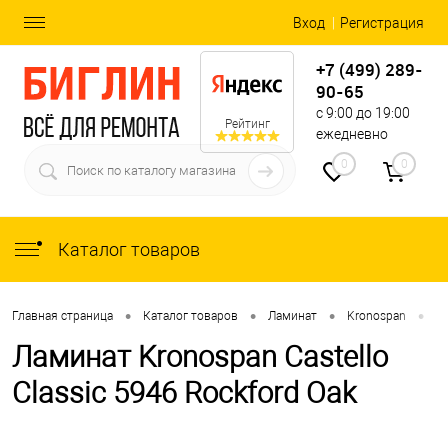
Вход
Регистрация
+7 (499) 289-
90-65
с 9:00 до 19:00
Рейтинг
ежедневно
0
0
Каталог товаров
•
•
•
•
Главная страница
Каталог товаров
Ламинат
Kronospan
Ca
Ламинат Kronospan Castello
Classic 5946 Rockford Oak