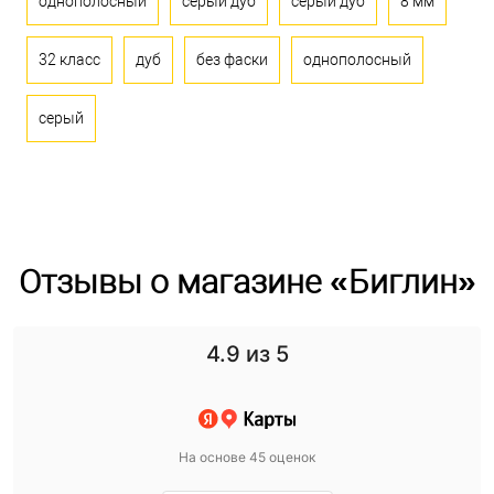
однополосный
серый дуб
серый дуб
8 мм
32 класс
дуб
без фаски
однополосный
серый
Отзывы о магазине «Биглин»
4.9
из 5
На основе 45 оценок