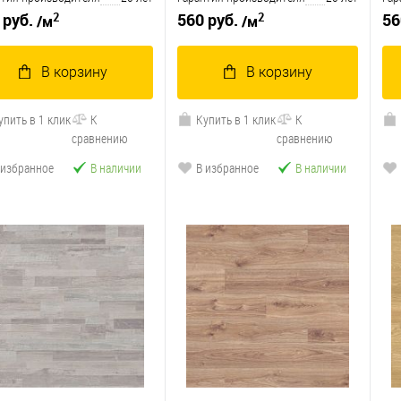
2
2
 руб.
560 руб.
56
/м
/м
В корзину
В корзину
упить в 1 клик
К
Купить в 1 клик
К
сравнению
сравнению
 избранное
В наличии
В избранное
В наличии