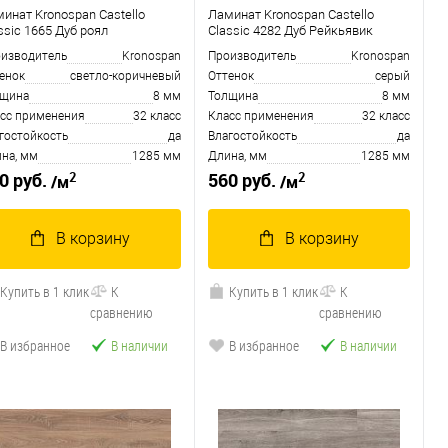
инат Kronospan Castello
Ламинат Kronospan Castello
ssic 1665 Дуб роял
Classic 4282 Дуб Рейкьявик
изводитель
Kronospan
Производитель
Kronospan
енок
светло-коричневый
Оттенок
серый
лщина
8 мм
Толщина
8 мм
сс применения
32 класс
Класс применения
32 класс
гостойкость
да
Влагостойкость
да
на, мм
1285 мм
Длина, мм
1285 мм
2
2
0 руб.
560 руб.
/м
/м
В корзину
В корзину
Купить в 1 клик
К
Купить в 1 клик
К
сравнению
сравнению
В избранное
В наличии
В избранное
В наличии