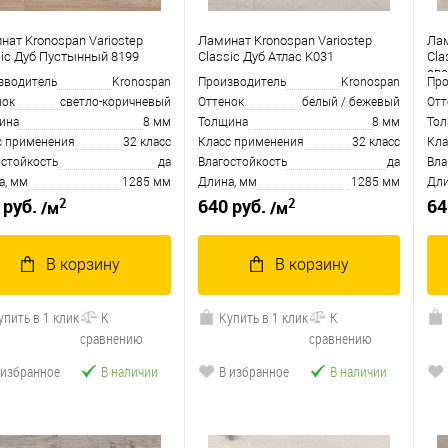
нат Kronospan Variostep
Ламинат Kronospan Variostep
Лам
sic Дуб Пустынный 8199
Classic Дуб Атлас K031
Cla
све
зводитель
Kronospan
Производитель
Kronospan
Про
нок
светло-коричневый
Оттенок
белый / бежевый
Отт
ина
8 мм
Толщина
8 мм
То
с применения
32 класс
Класс применения
32 класс
Кла
остойкость
да
Влагостойкость
да
Вла
а, мм
1285 мм
Длина, мм
1285 мм
Дли
2
2
 руб.
640 руб.
64
/м
/м
В корзину
В корзину
упить в 1 клик
К
Купить в 1 клик
К
сравнению
сравнению
 избранное
В наличии
В избранное
В наличии