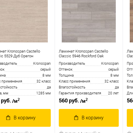
нат Kronospan Castello
Ламинат Kronospan Castello
Лам
sic 5529 Дуб Орегон
Classic 5946 Rockford Oak
Cla
зводитель
Kronospan
Производитель
Kronospan
Про
нок
серый
Оттенок
серый
Отт
ина
8 мм
Толщина
8 мм
То
с применения
32 класс
Класс применения
32 класс
Кла
остойкость
да
Влагостойкость
да
Вла
а, мм
1285 мм
Гарантия производителя
20 лет
Дли
2
2
 руб.
560 руб.
56
/м
/м
В корзину
В корзину