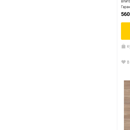
Влаг
Гара
560
К
В