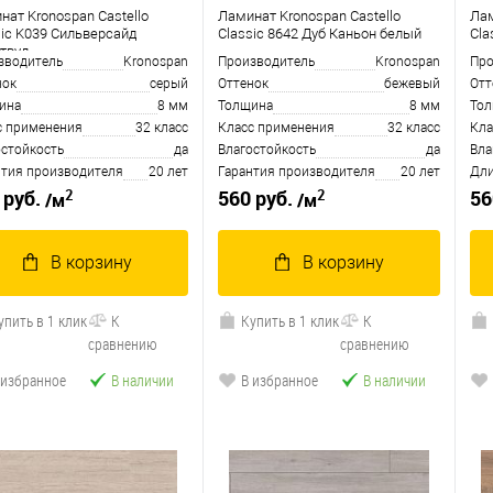
нат Kronospan Castello
Ламинат Kronospan Castello
Лам
sic K039 Сильверсайд
Classic 8642 Дуб Каньон белый
Cla
твуд
зводитель
Kronospan
Производитель
Kronospan
Про
нок
серый
Оттенок
бежевый
Отт
ина
8 мм
Толщина
8 мм
То
с применения
32 класс
Класс применения
32 класс
Кла
остойкость
да
Влагостойкость
да
Вла
нтия производителя
20 лет
Гарантия производителя
20 лет
Дли
2
2
 руб.
560 руб.
56
/м
/м
В корзину
В корзину
упить в 1 клик
К
Купить в 1 клик
К
сравнению
сравнению
 избранное
В наличии
В избранное
В наличии