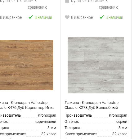
Купить в 1 клик
К
Купить в 1 клик
К
сравнению
сравнению
В избранное
В наличии
В избранное
В наличии
инат Kronospan Variostep
Ламинат Kronospan Variostep
ssic К476 Дуб Карпентер Инка
Classic K278 Дуб Волшебный
изводитель
Kronospan
Производитель
Kronospan
енок
коричневый
Оттенок
серый
лщина
8 мм
Толщина
8 мм
сс применения
32 класс
Класс применения
32 класс