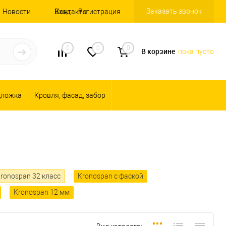
Заказать звонок
Новости
Вход
Контакты
Регистрация
0
0
0
В корзине
пока пусто
дложка
Кровля, фасад, забор
ronospan 32 класс
Kronospan с фаской
Kronospan 12 мм