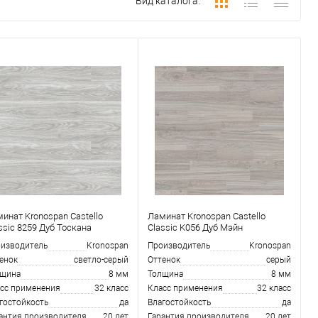
Вид каталога:
инат Kronospan Castello
Ламинат Kronospan Castello
ssic 8259 Дуб Тоскана
Classic K056 Дуб Мэйн
изводитель
Kronospan
Производитель
Kronospan
енок
светло-серый
Оттенок
серый
лщина
8 мм
Толщина
8 мм
сс применения
32 класс
Класс применения
32 класс
гостойкость
да
Влагостойкость
да
антия производителя
20 лет
Гарантия производителя
20 лет