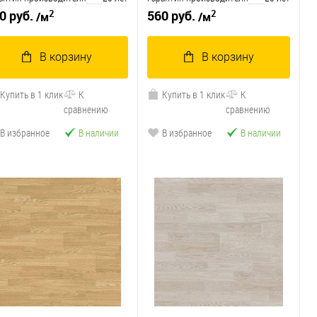
2
2
0 руб.
560 руб.
/м
/м
В корзину
В корзину
Купить в 1 клик
К
Купить в 1 клик
К
сравнению
сравнению
В избранное
В наличии
В избранное
В наличии