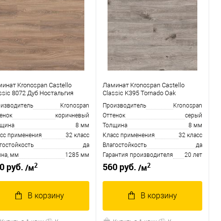
инат Kronospan Castello
Ламинат Kronospan Castello
ssic 8072 Дуб Ностальгия
Classic K395 Tornado Oak
изводитель
Kronospan
Производитель
Kronospan
енок
коричневый
Оттенок
серый
лщина
8 мм
Толщина
8 мм
сс применения
32 класс
Класс применения
32 класс
гостойкость
да
Влагостойкость
да
на, мм
1285 мм
Гарантия производителя
20 лет
2
2
0 руб.
560 руб.
/м
/м
В корзину
В корзину