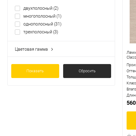
двухполосный
(2)
многополосный
(1)
однополосный
(31)
трехполосный
(3)
Цветовая гамма
Лами
дуб
(12)
Clas
ясень
(1)
Прои
Показать
Сбросить
Отте
Толщ
Клас
Влаг
Длин
560