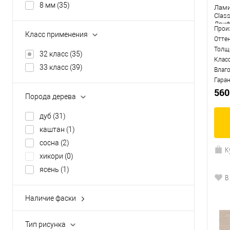
8 мм
(35)
Лами
Clas
Дриф
Прои
Класс применения
Отте
Толщ
32 класс
(35)
Клас
33 класс
(39)
Влаг
Гара
560
Порода дерева
дуб
(31)
каштан
(1)
сосна
(2)
К
хикори
(0)
ясень
(1)
В
Наличие фаски
без фаски
(13)
с 4-х сторон
(22)
Тип рисунка