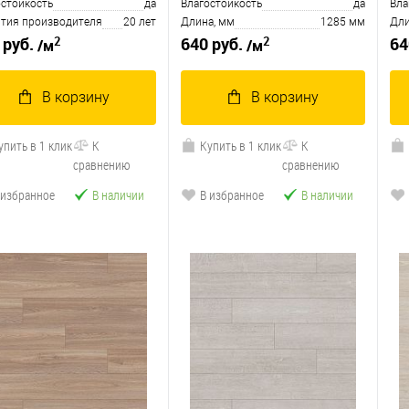
остойкость
да
Влагостойкость
да
Вла
нтия производителя
20 лет
Длина, мм
1285 мм
Дли
2
2
 руб.
640 руб.
64
/м
/м
В корзину
В корзину
упить в 1 клик
К
Купить в 1 клик
К
сравнению
сравнению
 избранное
В наличии
В избранное
В наличии