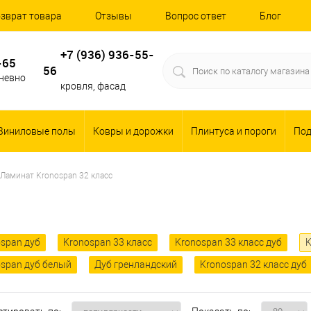
зврат товара
Отзывы
Вопрос ответ
Блог
+7 (936) 936-55-
-65
56
дневно
кровля, фасад
Виниловые полы
Ковры и дорожки
Плинтуса и пороги
По
Ламинат Kronospan 32 класс
span дуб
Kronospan 33 класс
Kronospan 33 класс дуб
K
span дуб белый
Дуб гренландский
Kronospan 32 класс дуб