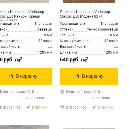
инат Kronospan Variostep
Ламинат Kronospan Variostep
ssic Дуб Каньон Горный
Classic Дуб Модена 8274
тлый 7677
изводитель
Kronospan
Производитель
Kronospan
енок
бежевый
Оттенок
темно-коричневый
лщина
8 мм
Толщина
8 мм
сс применения
32 класс
Класс применения
32 класс
гостойкость
да
Влагостойкость
да
на, мм
1285 мм
Длина, мм
1285 мм
2
2
0 руб.
640 руб.
/м
/м
В корзину
В корзину
Купить в 1 клик
К
Купить в 1 клик
К
сравнению
сравнению
В избранное
В наличии
В избранное
В наличии