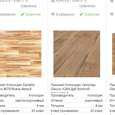
упить в 1 клик
К
Купить в 1 клик
К
сравнению
сравнению
 избранное
В наличии
В избранное
В наличии
нат Kronospan Castello
Ламинат Kronospan Variostep
Лам
sic 8075 Ясень белый
Classic K264 Дуб Золотой
Cla
Хаммервуд
зводитель
Kronospan
Производитель
Kronospan
Про
нок
светло-коричневый
Оттенок
коричневый
Отт
ина
8 мм
Толщина
8 мм
То
с применения
32 класс
Класс применения
32 класс
Кла