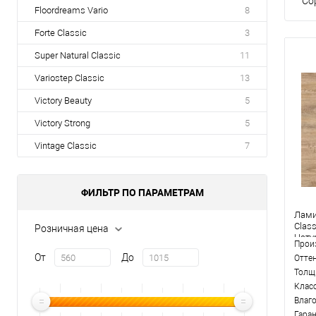
Со
Floordreams Vario
8
Forte Classic
3
Super Natural Classic
11
Variostep Classic
13
Victory Beauty
5
Victory Strong
5
Vintage Classic
7
ФИЛЬТР ПО ПАРАМЕТРАМ
Лами
Clas
Розничная цена
Нату
Прои
От
До
Отте
Толщ
Клас
Влаг
Гара