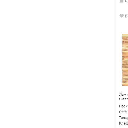
К
В
Лами
Clas
Прои
Отте
Толщ
Клас