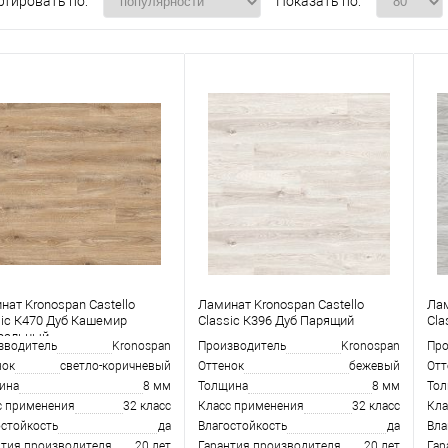
ртировать по:
Показать по:
нат Kronospan Castello
Ламинат Kronospan Castello
Лам
sic К470 Дуб Кашемир
Classic К396 Дуб Парящий
Cla
ральный
зводитель
Kronospan
Производитель
Kronospan
Про
нок
светло-коричневый
Оттенок
бежевый
Отт
ина
8 мм
Толщина
8 мм
То
с применения
32 класс
Класс применения
32 класс
Кла
остойкость
да
Влагостойкость
да
Вла
нтия производителя
20 лет
Гарантия производителя
20 лет
Гар