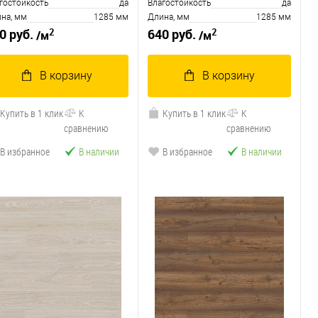
гостойкость
да
Влагостойкость
да
на, мм
1285 мм
Длина, мм
1285 мм
2
2
0 руб.
640 руб.
/м
/м
В корзину
В корзину
Купить в 1 клик
К
Купить в 1 клик
К
сравнению
сравнению
В избранное
В наличии
В избранное
В наличии