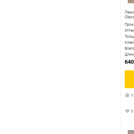
Лами
Clas
Прои
Отте
Толщ
Клас
Влаг
Длин
640
К
В