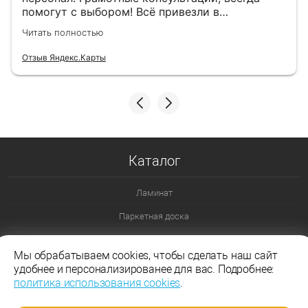
помогут с выбором! Всё привезли в
назначенный день!
Читать полностью
Отзыв Яндекс.Карты
Каталог
Ламинат
Паркетная доска
Ламинат 32 класс
Мы обрабатываем cookies, чтобы сделать наш сайт
Ламинат 33 класс
удобнее и персонализированее для вас. Подробнее:
политика использования cookies
.
Ламинат Эггер