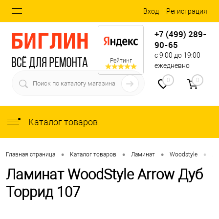
Вход
Регистрация
+7 (499) 289-
90-65
с 9:00 до 19:00
Рейтинг
ежедневно
0
0
Каталог товаров
•
•
•
•
Главная страница
Каталог товаров
Ламинат
Woodstyle
Ar
Ламинат WoodStyle Arrow Дуб
Торрид 107