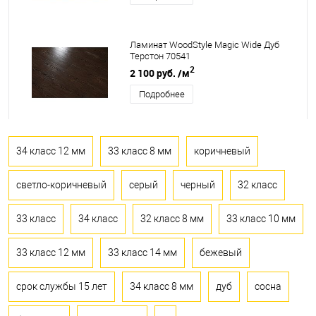
Ламинат WoodStyle Magic Wide Дуб
Терстон 70541
2
2 100 руб.
/м
Подробнее
34 класс 12 мм
33 класс 8 мм
коричневый
светло-коричневый
серый
черный
32 класс
33 класс
34 класс
32 класс 8 мм
33 класс 10 мм
33 класс 12 мм
33 класс 14 мм
бежевый
срок службы 15 лет
34 класс 8 мм
дуб
сосна