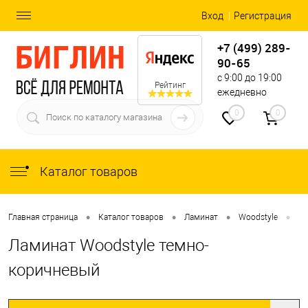
Вход
Регистрация
+7 (499) 289-
90-65
с 9:00 до 19:00
Рейтинг
ежедневно
0
0
Каталог товаров
•
•
•
•
Главная страница
Каталог товаров
Ламинат
Woodstyle
Ла
Ламинат Woodstyle темно-
коричневый