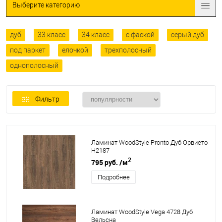
Выберите категорию
дуб
33 класс
34 класс
с фаской
серый дуб
под паркет
елочкой
трехполосный
однополосный
Фильтр
Ламинат WoodStyle Pronto Дуб Орвието
H2187
2
795 руб.
/м
Подробнее
Ламинат WoodStyle Vega 4728 Дуб
Вельсна