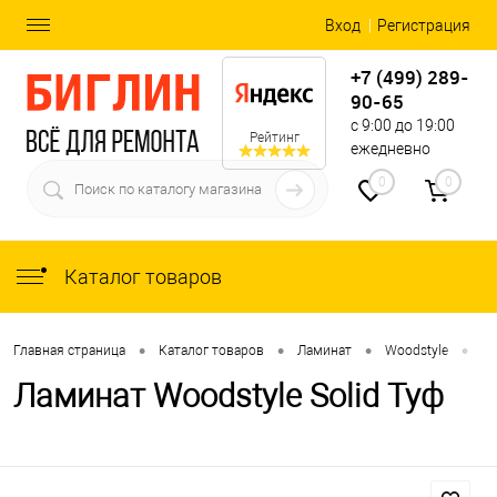
Вход
Регистрация
+7 (499) 289-
90-65
с 9:00 до 19:00
Рейтинг
ежедневно
0
0
Каталог товаров
•
•
•
•
Главная страница
Каталог товаров
Ламинат
Woodstyle
So
Ламинат Woodstyle Solid Туф