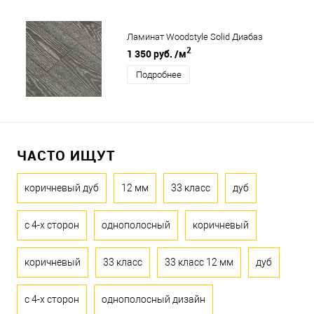
Ламинат Woodstyle Solid Диабаз
2
1 350 руб.
/м
Подробнее
ЧАСТО ИЩУТ
коричневый дуб
12 мм
33 класс
дуб
с 4-х сторон
однополосный
коричневый
коричневый
33 класс
33 класс 12 мм
дуб
с 4-х сторон
однополосный дизайн