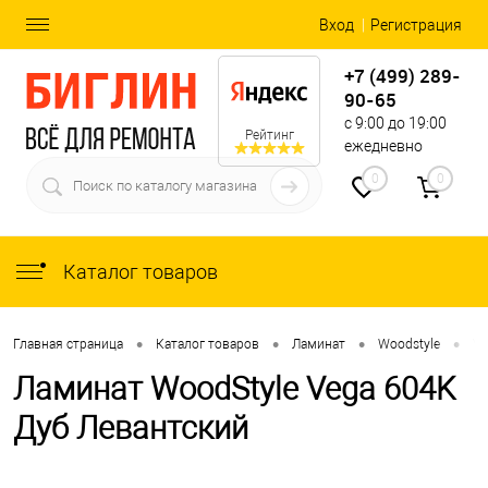
Вход
Регистрация
+7 (499) 289-
90-65
с 9:00 до 19:00
Рейтинг
ежедневно
0
0
Каталог товаров
•
•
•
•
Главная страница
Каталог товаров
Ламинат
Woodstyle
Ve
Ламинат WoodStyle Vega 604K
Дуб Левантский