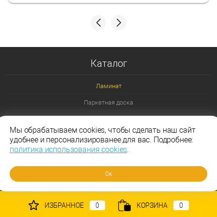
Каталог
Ламинат
Паркетная доска
Ламинат 32 класс
Мы обрабатываем cookies, чтобы сделать наш сайт
Ламинат 33 класс
удобнее и персонализированее для вас. Подробнее:
политика использования cookies
.
Ламинат Эггер
Ламинат Таркетт
Ок
ИЗБРАННОЕ
0
КОРЗИНА
0