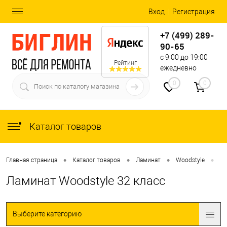
Вход
Регистрация
+7 (499) 289-
90-65
с 9:00 до 19:00
Рейтинг
ежедневно
0
0
Каталог товаров
•
•
•
•
Главная страница
Каталог товаров
Ламинат
Woodstyle
Ла
Ламинат Woodstyle 32 класс
Выберите категорию