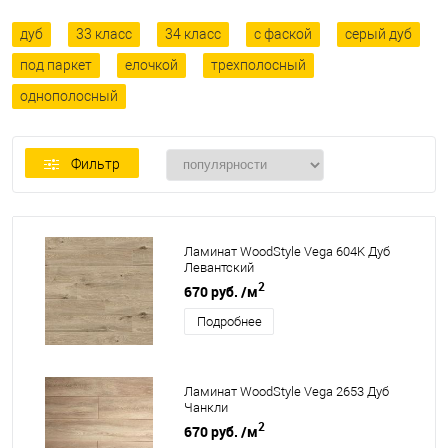
дуб
33 класс
34 класс
с фаской
серый дуб
под паркет
елочкой
трехполосный
однополосный
Фильтр
Ламинат WoodStyle Vega 604K Дуб
Левантский
2
670 руб.
/м
Подробнее
Ламинат WoodStyle Vega 2653 Дуб
Чанкли
2
670 руб.
/м