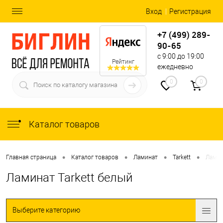
Вход
Регистрация
+7 (499) 289-
90-65
с 9:00 до 19:00
Рейтинг
ежедневно
0
0
Каталог товаров
•
•
•
•
Главная страница
Каталог товаров
Ламинат
Tarkett
Ламин
Ламинат Tarkett белый
Выберите категорию