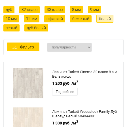
дуб
32 класс
33 класс
8 мм
9 мм
10 мм
12 мм
с фаской
бежевый
белый
серый
дуб белый
Фильтр
Ламинат Tarkett Cinema 32 класс 8 мм
Бельмондо
2
1 203 руб.
/м
Подробнее
Ламинат Tarkett Woodstock Family Дуб
Шервуд Белый 504044081
2
1 339 руб.
/м