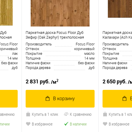
 Дуб
Паркетная доска Focus Floor Дуб
Паркетная доска
олосная
Зефир (Oak Zephyr) трехполосная
Калахари (Ash Ka
Focus Floor
Производитель
Focus Floor
Производитель
оричневый
Оттенок
коричневый
Оттенок
лак
Покрытие
масло
Покрытие
14 мм
Толщина
14 мм
Толщина
без фаски
Наличие фаски
без фаски
Наличие фаски
дуб
Порода дерева
дуб
Порода дерева
2
2 831 руб.
2 650 руб.
/м
/
В корзину
равнению
Купить в 1 клик
К сравнению
Купить в 1 кл
аличии
В избранное
В наличии
В избранное