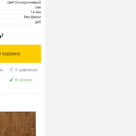
светло-коричневый
лак
14 мм
без фаски
дуб
2
м
В корзину
ик
К сравнению
В наличии