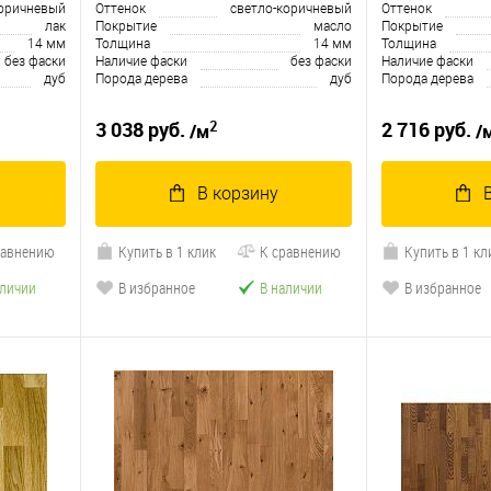
оричневый
Оттенок
светло-коричневый
Оттенок
лак
Покрытие
масло
Покрытие
14 мм
Толщина
14 мм
Толщина
без фаски
Наличие фаски
без фаски
Наличие фаски
дуб
Порода дерева
дуб
Порода дерева
2
3 038 руб.
2 716 руб.
/м
/
В корзину
равнению
Купить в 1 клик
К сравнению
Купить в 1 кл
аличии
В избранное
В наличии
В избранное