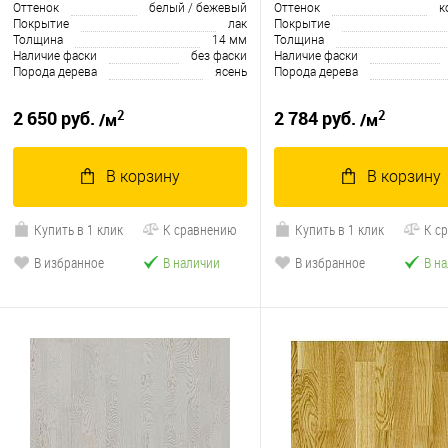
Оттенок
белый / бежевый
Оттенок
к
Покрытие
лак
Покрытие
Толщина
14 мм
Толщина
Наличие фаски
без фаски
Наличие фаски
Порода дерева
ясень
Порода дерева
2
2
2 650 руб.
2 784 руб.
/м
/м
В корзину
В корзину
Купить в 1 клик
К сравнению
Купить в 1 клик
К с
В избранное
В наличии
В избранное
В н