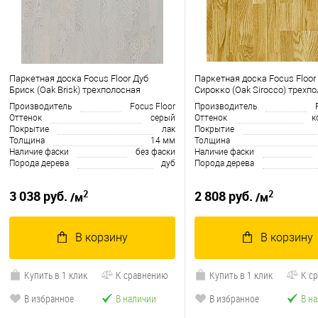
Паркетная доска Focus Floor Дуб
Паркетная доска Focus Floor
Бриск (Oak Brisk) трехполосная
Сирокко (Oak Sirocco) трехп
Производитель
Focus Floor
Производитель
Оттенок
серый
Оттенок
к
Покрытие
лак
Покрытие
Толщина
14 мм
Толщина
Наличие фаски
без фаски
Наличие фаски
Порода дерева
дуб
Порода дерева
2
2
3 038 руб.
2 808 руб.
/м
/м
В корзину
В корзину
Купить в 1 клик
К сравнению
Купить в 1 клик
К с
В избранное
В наличии
В избранное
В н