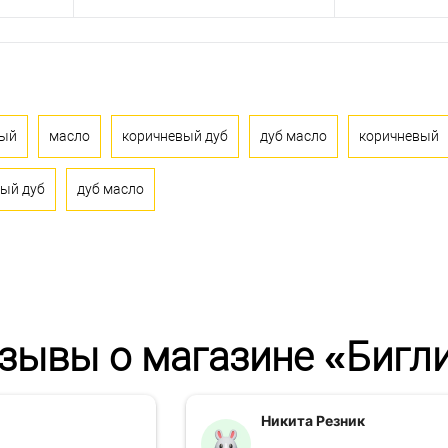
ный
масло
коричневый дуб
дуб масло
коричневый
ый дуб
дуб масло
зывы о магазине «Бигл
Никита Резник