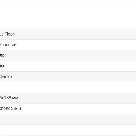
us Floor
ичневый
ло
мм
 фаски
6х188 мм
хполосный
1
.