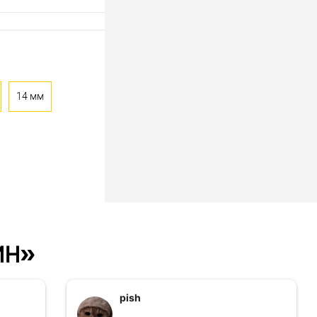
14 мм
ин»
pish