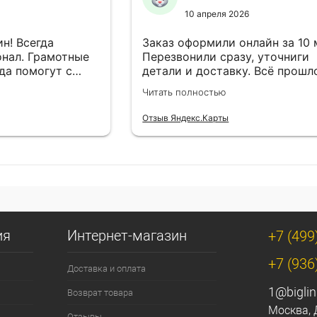
10 апреля 2026
н! Всегда
Заказ оформили онлайн за 10
нал. Грамотные
Перезвонили сразу, уточниги
да помогут с
детали и доставку. Всё прошл
езли в
лишней суеты.
Читать полностью
Отзыв Яндекс.Карты
ия
Интернет-магазин
+7 (499
+7 (936
Доставка и оплата
1@biglin
Возврат товара
Москва, 
Отзывы