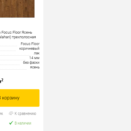
 Focus Floor Ясень
lahari) трехполосная
Focus Floor
коричневый
лак
14 мм
без фаски
ясень
2
м
В корзину
ик
К сравнению
В наличии