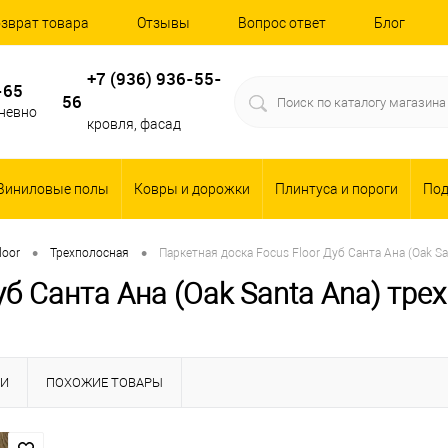
зврат товара
Отзывы
Вопрос ответ
Блог
+7 (936) 936-55-
-65
56
дневно
кровля, фасад
Виниловые полы
Ковры и дорожки
Плинтуса и пороги
По
•
•
loor
Трехполосная
Паркетная доска Focus Floor Дуб Санта Ана (Oak S
уб Санта Ана (Oak Santa Ana) тре
КИ
ПОХОЖИЕ ТОВАРЫ