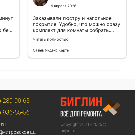
9 апреля 2026
 минут
Заказывали люстру и напольное
покрытие. Удобно, что можно сразу
о без
комплект для комнаты собрать.
Цены адекватные.
Читать полностью
Отзыв Яндекс.Карты
) 289-90-65
) 936-55-56
.ru
Copyright 2021 - 2025 ©
biglin.ru
Дмитровское ш.,