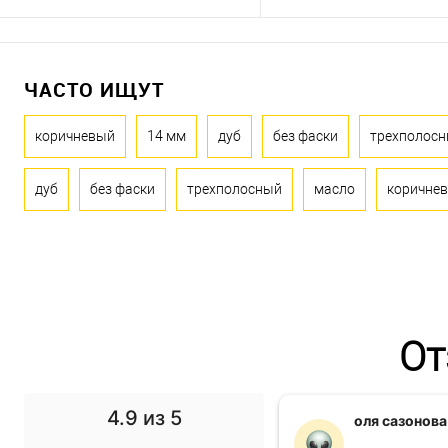
ЧАСТО ИЩУТ
коричневый
14 мм
дуб
без фаски
трехполос
дуб
без фаски
трехполосный
масло
коричнев
От
4.9
из 5
f1 gg
оля сазонова