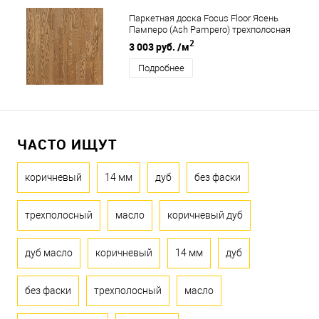
Паркетная доска Focus Floor Ясень
Памперо (Ash Pampero) трехполосная
2
3 003 руб.
/м
Подробнее
ЧАСТО ИЩУТ
коричневый
14 мм
дуб
без фаски
трехполосный
масло
коричневый дуб
дуб масло
коричневый
14 мм
дуб
без фаски
трехполосный
масло