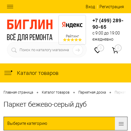
Вход
Регистрация
+7 (499) 289-
90-65
с 9:00 до 19:00
Рейтинг
ежедневно
0
0
Каталог товаров
•
•
•
Главная страница
Каталог товаров
Паркетная доска
Паркет б
Паркет бежево-серый дуб
Выберите категорию