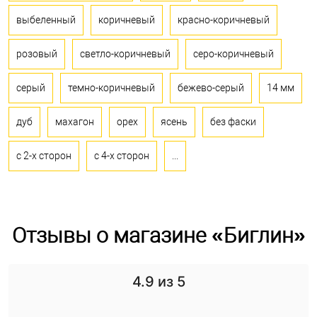
выбеленный
коричневый
красно-коричневый
розовый
светло-коричневый
серо-коричневый
серый
темно-коричневый
бежево-серый
14 мм
дуб
махагон
орех
ясень
без фаски
с 2-х сторон
с 4-х сторон
...
Отзывы о магазине «Биглин»
4.9
из 5