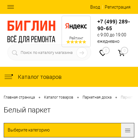
Вход
Регистрация
+7 (499) 289-
90-65
с 9:00 до 19:00
Рейтинг
ежедневно
0
0
Каталог товаров
•
•
•
Главная страница
Каталог товаров
Паркетная доска
Паркет б
Белый паркет
Выберите категорию