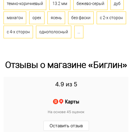
темно-коричневый
13.2 мм
бежево-серый
дуб
махагон
орех
ясень
без фаски
с 2-х сторон
с 4-х сторон
однополосный
...
Отзывы о магазине «Биглин»
4.9
из 5
На основе 45 оценок
Оставить отзыв