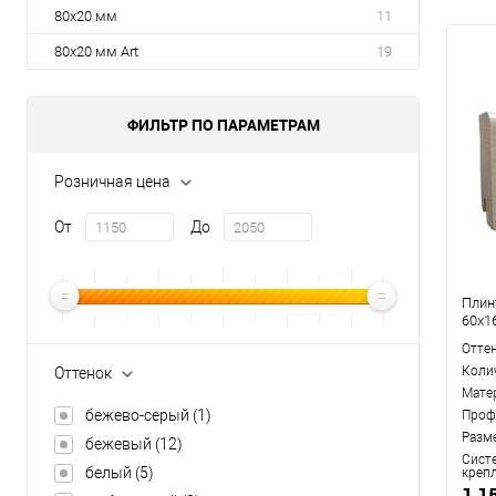
80x20 мм
11
80x20 мм Art
19
ФИЛЬТР ПО ПАРАМЕТРАМ
Розничная цена
От
До
Плин
60x1
Отте
Коли
Оттенок
Мате
бежево-серый
(1)
Проф
Разм
бежевый
(12)
Сист
белый
(5)
креп
1 1