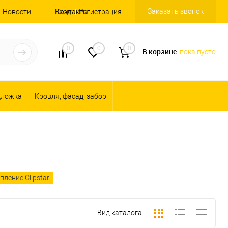
Заказать звонок
Новости
Вход
Контакты
Регистрация
0
0
0
В корзине
пока пусто
дложка
Кровля, фасад, забор
пление Clipstar
Вид каталога: