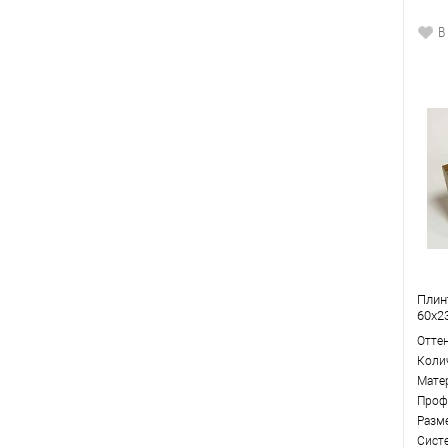
В
Плин
60x2
Отте
Коли
Мате
Проф
Разм
Сист