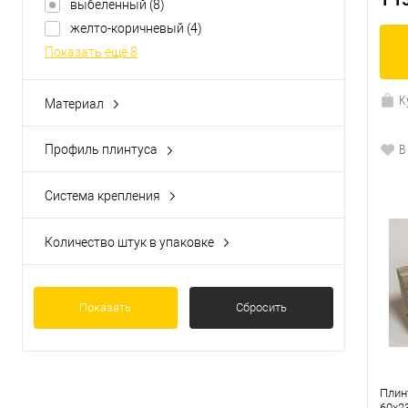
выбеленный
(8)
желто-коричневый
(4)
Показать ещё 8
К
Материал
шпон дерева
(29)
В
Профиль плинтуса
прямой
(18)
сапожoк
(11)
Система крепления
крепление Clipstar
(29)
Количество штук в упаковке
10
(29)
Показать
Сбросить
Плин
60x2