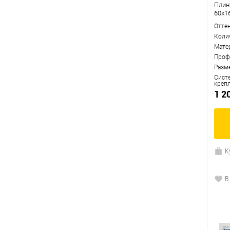
Плин
60x1
Отте
Коли
Мате
Проф
Разм
Сист
креп
1 2
К
В