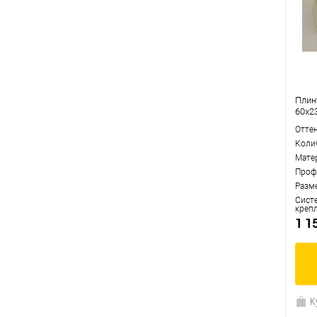
Плин
60x2
Отте
Коли
Мате
Проф
Разм
Сист
креп
1 1
К