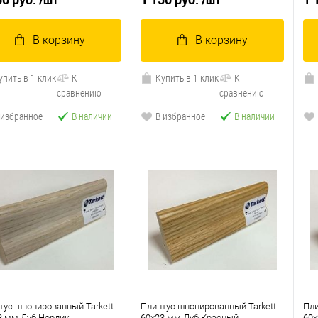
/шт
/шт
В корзину
В корзину
упить в 1 клик
К
Купить в 1 клик
К
сравнению
сравнению
 избранное
В наличии
В избранное
В наличии
тус шпонированный Tarkett
Плинтус шпонированный Tarkett
Пли
3 мм Дуб Нордик
60x23 мм Дуб Красный
60x