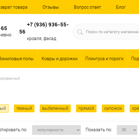
зврат товара
Отзывы
Вопрос ответ
Блог
+7 (936) 936-55-
-65
56
дневно
кровля, фасад
Виниловые полы
Ковры и дорожки
Плинтуса и пороги
По
ированный
лый
темный
выбеленный
прямой
сапожок
кре
ртировать по:
Показать по: