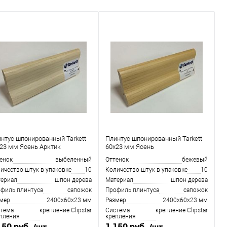
нтус шпонированный Tarkett
Плинтус шпонированный Tarkett
23 мм Ясень Арктик
60x23 мм Ясень
енок
выбеленный
Оттенок
бежевый
ичество штук в упаковке
10
Количество штук в упаковке
10
ериал
шпон дерева
Материал
шпон дерева
филь плинтуса
сапожoк
Профиль плинтуса
сапожoк
мер
2400х60х23 мм
Размер
2400х60х23 мм
тема
крепление Clipstar
Система
крепление Clipstar
пления
крепления
150 руб.
1 150 руб.