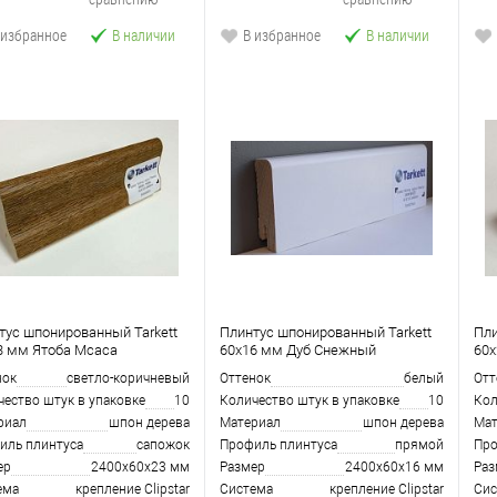
 избранное
В наличии
В избранное
В наличии
тус шпонированный Tarkett
Плинтус шпонированный Tarkett
Пли
3 мм Ятоба Мсаса
60x16 мм Дуб Снежный
60x
нок
светло-коричневый
Оттенок
белый
Отт
чество штук в упаковке
10
Количество штук в упаковке
10
Кол
риал
шпон дерева
Материал
шпон дерева
Мат
иль плинтуса
сапожoк
Профиль плинтуса
прямой
Про
ер
2400х60х23 мм
Размер
2400х60х16 мм
Раз
ема
крепление Clipstar
Система
крепление Clipstar
Сис