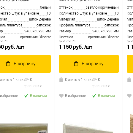
нок
белый
Оттенок
светло-коричневый
Отт
чество штук в упаковке
10
Количество штук в упаковке
10
Кол
риал
шпон дерева
Материал
шпон дерева
Мат
иль плинтуса
сапожoк
Профиль плинтуса
сапожoк
Про
ер
2400х60х23 мм
Размер
2400х60х23 мм
Раз
ема
крепление Clipstar
Система
крепление Clipstar
Сис
ления
крепления
кре
50 руб.
1 150 руб.
1 
/шт
/шт
В корзину
В корзину
упить в 1 клик
К
Купить в 1 клик
К
сравнению
сравнению
 избранное
В наличии
В избранное
В наличии