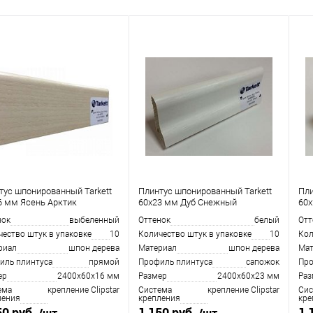
тус шпонированный Tarkett
Плинтус шпонированный Tarkett
Пли
6 мм Ясень Арктик
60x23 мм Дуб Снежный
60x
нок
выбеленный
Оттенок
белый
Отт
чество штук в упаковке
10
Количество штук в упаковке
10
Кол
риал
шпон дерева
Материал
шпон дерева
Мат
иль плинтуса
прямой
Профиль плинтуса
сапожoк
Про
ер
2400х60х16 мм
Размер
2400х60х23 мм
Раз
ема
крепление Clipstar
Система
крепление Clipstar
Сис
ления
крепления
кре
50 руб.
1 150 руб.
1 