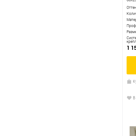
Отте
Коли
Мате
Проф
Разм
Сист
креп
1 1
К
В