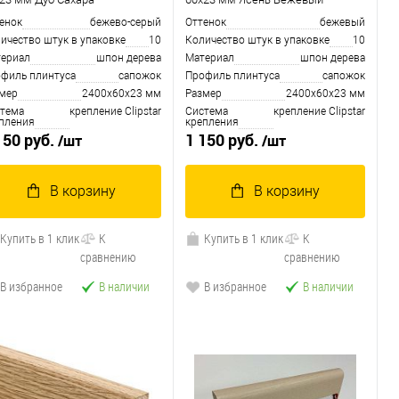
енок
бежево-серый
Оттенок
бежевый
ичество штук в упаковке
10
Количество штук в упаковке
10
ериал
шпон дерева
Материал
шпон дерева
филь плинтуса
сапожoк
Профиль плинтуса
сапожoк
мер
2400х60х23 мм
Размер
2400х60х23 мм
тема
крепление Clipstar
Система
крепление Clipstar
пления
крепления
150 руб.
1 150 руб.
/шт
/шт
В корзину
В корзину
Купить в 1 клик
К
Купить в 1 клик
К
сравнению
сравнению
В избранное
В наличии
В избранное
В наличии