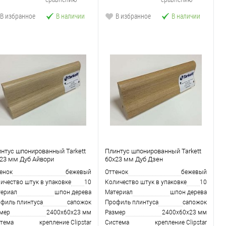
В избранное
В наличии
В избранное
В наличии
нтус шпонированный Tarkett
Плинтус шпонированный Tarkett
23 мм Дуб Айвори
60x23 мм Дуб Дзен
енок
бежевый
Оттенок
бежевый
ичество штук в упаковке
10
Количество штук в упаковке
10
ериал
шпон дерева
Материал
шпон дерева
филь плинтуса
сапожoк
Профиль плинтуса
сапожoк
мер
2400х60х23 мм
Размер
2400х60х23 мм
тема
крепление Clipstar
Система
крепление Clipstar