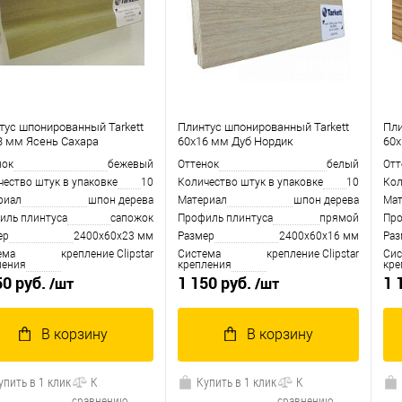
тус шпонированный Tarkett
Плинтус шпонированный Tarkett
Пли
3 мм Ясень Сахара
60x16 мм Дуб Нордик
60x
нок
бежевый
Оттенок
белый
Отт
чество штук в упаковке
10
Количество штук в упаковке
10
Кол
риал
шпон дерева
Материал
шпон дерева
Мат
иль плинтуса
сапожoк
Профиль плинтуса
прямой
Про
ер
2400х60х23 мм
Размер
2400х60х16 мм
Раз
ема
крепление Clipstar
Система
крепление Clipstar
Сис
ления
крепления
кре
50 руб.
1 150 руб.
1 
/шт
/шт
В корзину
В корзину
упить в 1 клик
К
Купить в 1 клик
К
сравнению
сравнению