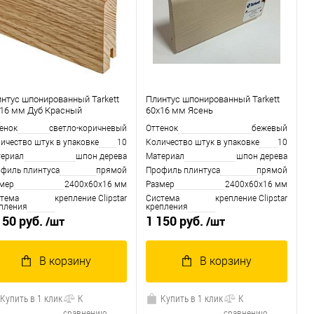
нтус шпонированный Tarkett
Плинтус шпонированный Tarkett
16 мм Дуб Красный
60x16 мм Ясень
енок
светло-коричневый
Оттенок
бежевый
ичество штук в упаковке
10
Количество штук в упаковке
10
ериал
шпон дерева
Материал
шпон дерева
филь плинтуса
прямой
Профиль плинтуса
прямой
мер
2400х60х16 мм
Размер
2400х60х16 мм
тема
крепление Clipstar
Система
крепление Clipstar
пления
крепления
150 руб.
1 150 руб.
/шт
/шт
В корзину
В корзину
Купить в 1 клик
К
Купить в 1 клик
К
сравнению
сравнению