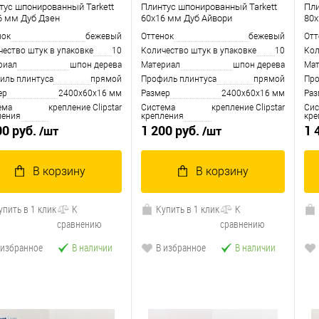
тус шпонированный Tarkett
Плинтус шпонированный Tarkett
Пли
6 мм Дуб Дзен
60x16 мм Дуб Айвори
80x
нок
бежевый
Оттенок
бежевый
Отт
чество штук в упаковке
10
Количество штук в упаковке
10
Кол
риал
шпон дерева
Материал
шпон дерева
Мат
иль плинтуса
прямой
Профиль плинтуса
прямой
Про
ер
2400х60х16 мм
Размер
2400х60х16 мм
Раз
ема
крепление Clipstar
Система
крепление Clipstar
Сис
ления
крепления
кре
00 руб.
1 200 руб.
1 
/шт
/шт
В корзину
В корзину
упить в 1 клик
К
Купить в 1 клик
К
сравнению
сравнению
 избранное
В наличии
В избранное
В наличии