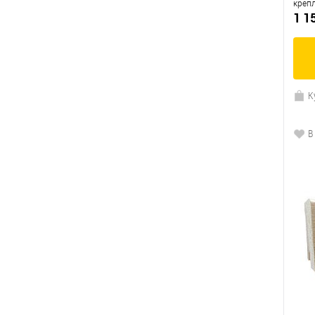
креп
1 1
К
В