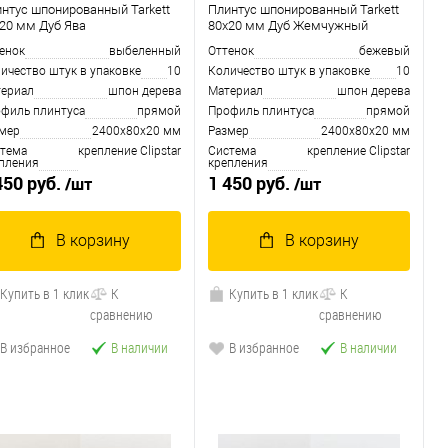
нтус шпонированный Tarkett
Плинтус шпонированный Tarkett
20 мм Дуб Ява
80x20 мм Дуб Жемчужный
енок
выбеленный
Оттенок
бежевый
ичество штук в упаковке
10
Количество штук в упаковке
10
ериал
шпон дерева
Материал
шпон дерева
филь плинтуса
прямой
Профиль плинтуса
прямой
мер
2400х80х20 мм
Размер
2400х80х20 мм
тема
крепление Clipstar
Система
крепление Clipstar
пления
крепления
450 руб.
1 450 руб.
/шт
/шт
В корзину
В корзину
Купить в 1 клик
К
Купить в 1 клик
К
сравнению
сравнению
В избранное
В наличии
В избранное
В наличии