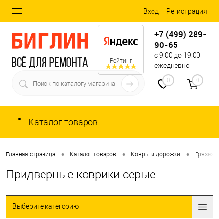
Вход
Регистрация
+7 (499) 289-
90-65
с 9:00 до 19:00
Рейтинг
ежедневно
0
0
Каталог товаров
•
•
•
Главная страница
Каталог товаров
Ковры и дорожки
Грязеза
Придверные коврики серые
Выберите категорию