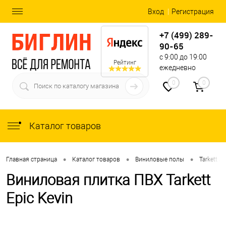
Вход
Регистрация
+7 (499) 289-
90-65
с 9:00 до 19:00
Рейтинг
ежедневно
0
0
Каталог товаров
•
•
•
Главная страница
Каталог товаров
Виниловые полы
Tarkett Ar
Виниловая плитка ПВХ Tarkett
Epic Kevin