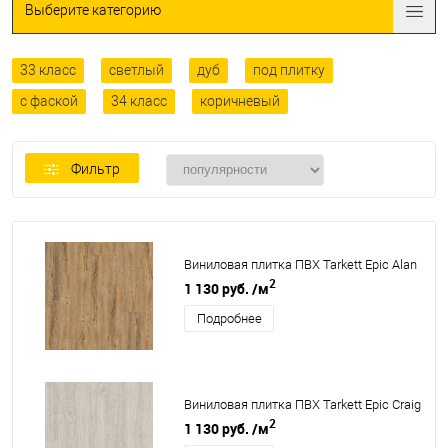
Выберите категорию
33 класс
светлый
дуб
под плитку
с фаской
34 класс
коричневый
Фильтр
Виниловая плитка ПВХ Tarkett Epic Alan
2
1 130 руб.
/м
Подробнее
Виниловая плитка ПВХ Tarkett Epic Craig
2
1 130 руб.
/м