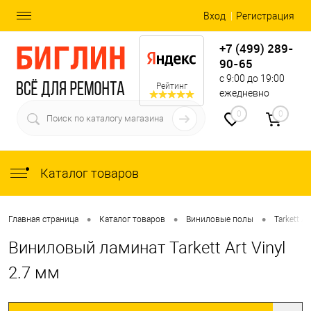
Вход
Регистрация
+7 (499) 289-
90-65
с 9:00 до 19:00
Рейтинг
ежедневно
0
0
Каталог товаров
•
•
•
Главная страница
Каталог товаров
Виниловые полы
Tarkett Ar
Виниловый ламинат Tarkett Art Vinyl
2.7 мм