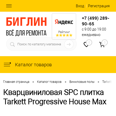
Вход
Регистрация
+7 (499) 289-
90-65
с 9:00 до 19:00
Рейтинг
ежедневно
0
0
Каталог товаров
•
•
•
Главная страница
Каталог товаров
Виниловые полы
Tarkett Ar
Кварцвиниловая SPC плитка
Tarkett Progressive House Max