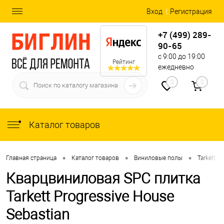
Вход
Регистрация
+7 (499) 289-
90-65
с 9:00 до 19:00
Рейтинг
ежедневно
0
0
Каталог товаров
•
•
•
Главная страница
Каталог товаров
Виниловые полы
Tarkett Ar
Кварцвиниловая SPC плитка
Tarkett Progressive House
Sebastian