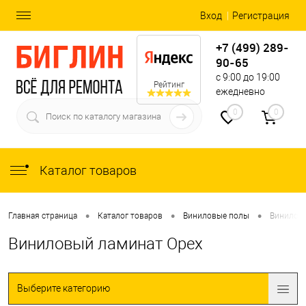
Вход
Регистрация
+7 (499) 289-
90-65
с 9:00 до 19:00
Рейтинг
ежедневно
0
0
Каталог товаров
•
•
•
Главная страница
Каталог товаров
Виниловые полы
Винилов
Виниловый ламинат Орех
Выберите категорию