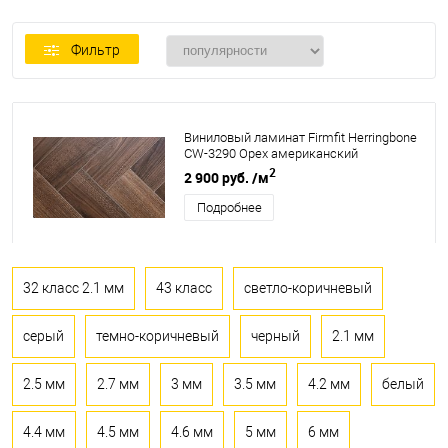
Фильтр
Виниловый ламинат Firmfit Herringbone
CW-3290 Орех американский
2
2 900 руб.
/м
Подробнее
32 класс 2.1 мм
43 класс
светло-коричневый
серый
темно-коричневый
черный
2.1 мм
2.5 мм
2.7 мм
3 мм
3.5 мм
4.2 мм
белый
4.4 мм
4.5 мм
4.6 мм
5 мм
6 мм