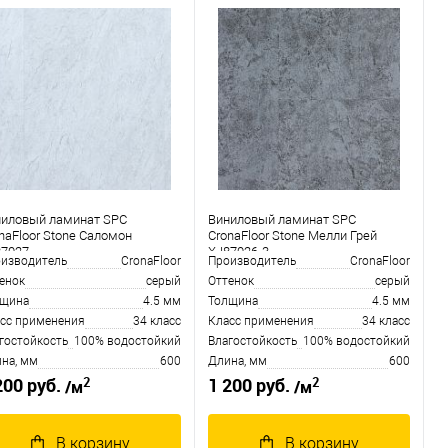
ниловый ламинат SPC
Виниловый ламинат SPC
naFloor Stone Саломон
CronaFloor Stone Мелли Грей
87027
XJ87026-3
изводитель
CronaFloor
Производитель
CronaFloor
енок
серый
Оттенок
серый
лщина
4.5 мм
Толщина
4.5 мм
сс применения
34 класс
Класс применения
34 класс
гостойкость
100% водостойкий
Влагостойкость
100% водостойкий
на, мм
600
Длина, мм
600
2
2
200 руб.
1 200 руб.
/м
/м
В корзину
В корзину