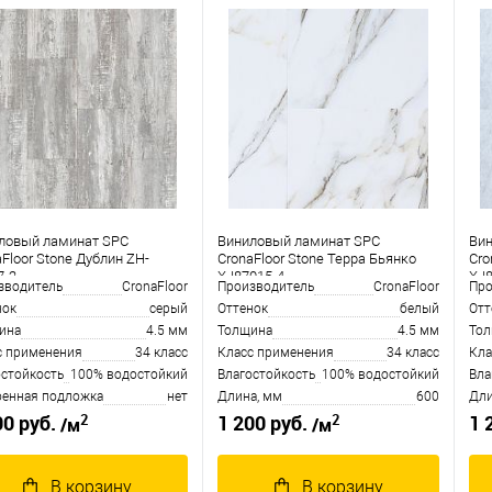
ловый ламинат SPC
Виниловый ламинат SPC
Ви
Floor Stone Дублин ZH-
CronaFloor Stone Терра Бьянко
Cro
7-2
XJ87015-4
XJ
зводитель
CronaFloor
Производитель
CronaFloor
Про
нок
серый
Оттенок
белый
Отт
ина
4.5 мм
Толщина
4.5 мм
То
с применения
34 класс
Класс применения
34 класс
Кла
остойкость
100% водостойкий
Влагостойкость
100% водостойкий
Вла
оенная подложка
нет
Длина, мм
600
Дли
2
2
00 руб.
1 200 руб.
1 
/м
/м
В корзину
В корзину