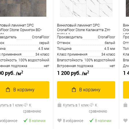
ловый ламинат SPC
Виниловый ламинат SPC
Ви
aFloor Stone Ормигон BD-
CronaFloor Stone Калакатта ZH-
Cro
-01
81014-1
H0
зводитель
CronaFloor
Производитель
CronaFloor
Про
нок
серый
Оттенок
белый
Отт
ина
4.5 мм
Толщина
4.5 мм
То
с применения
34 класс
Класс применения
34 класс
Кла
остойкость
100% водостойкий
Влагостойкость
100% водостойкий
Вла
оенная подложка
нет
Встроенная подложка
нет
Дли
2
2
00 руб.
1 200 руб.
1 
/м
/м
В корзину
В корзину
упить в 1 клик
К
Купить в 1 клик
К
сравнению
сравнению
 избранное
В наличии
В избранное
В наличии