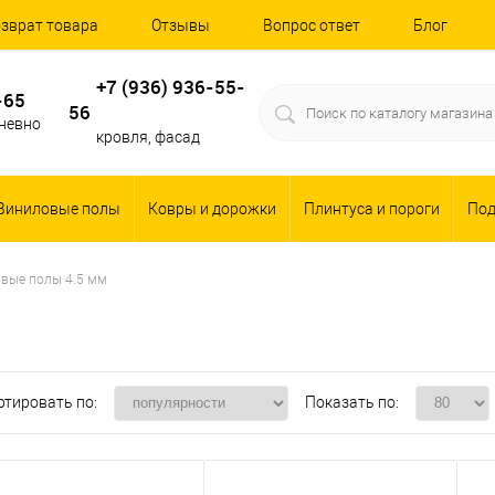
зврат товара
Отзывы
Вопрос ответ
Блог
+7 (936) 936-55-
-65
56
дневно
кровля, фасад
Виниловые полы
Ковры и дорожки
Плинтуса и пороги
По
вые полы 4.5 мм
ртировать по:
Показать по: