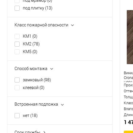
под мрамор
(0)
под плитку
(13)
Класс пожарной опасности
КМ1
(0)
КМ2
(78)
КМ5
(0)
Способ монтажа
Вини
Crona
замковый
(98)
H001
Прои
клеевой
(0)
Отте
Толщ
Клас
Встроенная подложка
Влаг
Длин
нет
(18)
1 4
Срок службы