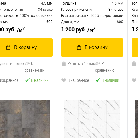
ина
4.5 мм
Толщина
4.5 мм
То
с применения
34 класс
Класс применения
34 класс
Кла
остойкость
100% водостойкий
Влагостойкость
100% водостойкий
Вла
а, мм
600
Длина, мм
600
Дли
2
2
00 руб.
1 200 руб.
1 
/м
/м
В корзину
В корзину
упить в 1 клик
К
Купить в 1 клик
К
сравнению
сравнению
 избранное
В наличии
В избранное
В наличии