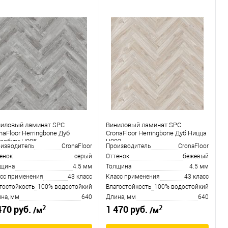
ниловый ламинат SPC
Виниловый ламинат SPC
naFloor Herringbone Дуб
CronaFloor Herringbone Дуб Ницца
асбург H005
H002
изводитель
CronaFloor
Производитель
CronaFloor
енок
серый
Оттенок
бежевый
лщина
4.5 мм
Толщина
4.5 мм
сс применения
43 класс
Класс применения
43 класс
гостойкость
100% водостойкий
Влагостойкость
100% водостойкий
на, мм
640
Длина, мм
640
2
2
470 руб.
1 470 руб.
/м
/м