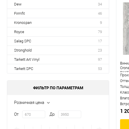
Dew
34
Firmfit
46
Kronospan
9
Royce
79
Salag SPC
17
Stronghold
23
Tarkett Art Vinyl
97
Вини
Crona
Tarkett SPC
53
8112
Прои
Отте
Толщ
ФИЛЬТР ПО ПАРАМЕТРАМ
Клас
Влаг
Розничная цена
Встр
1 2
От
До