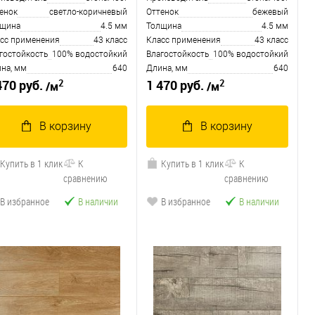
енок
светло-коричневый
Оттенок
бежевый
лщина
4.5 мм
Толщина
4.5 мм
сс применения
43 класс
Класс применения
43 класс
гостойкость
100% водостойкий
Влагостойкость
100% водостойкий
на, мм
640
Длина, мм
640
2
2
470 руб.
1 470 руб.
/м
/м
В корзину
В корзину
Купить в 1 клик
К
Купить в 1 клик
К
сравнению
сравнению
В избранное
В наличии
В избранное
В наличии