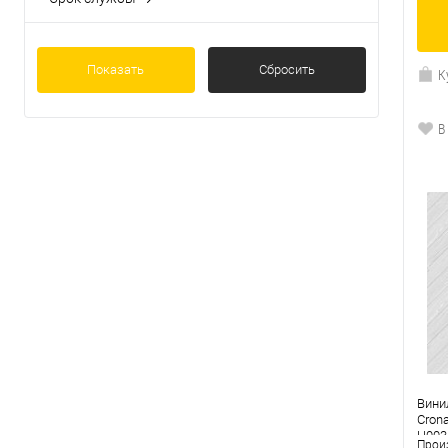
20 лет
(9)
Показать
Сбросить
К
В
Вини
Crona
H003
Прои