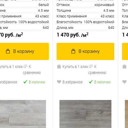
нок
белый
Оттенок
коричневый
Отт
ина
4.5 мм
Толщина
4.5 мм
То
с применения
43 класс
Класс применения
43 класс
Кла
остойкость
100% водостойкий
Влагостойкость
100% водостойкий
Вла
а, мм
640
Длина, мм
640
Дли
2
2
70 руб.
1 470 руб.
1 
/м
/м
В корзину
В корзину
упить в 1 клик
К
Купить в 1 клик
К
сравнению
сравнению
 избранное
В наличии
В избранное
В наличии