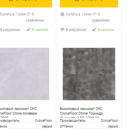
Купить в 1 клик
К
Купить в 1 клик
К
сравнению
сравнению
В избранное
В наличии
В избранное
В наличии
ниловый ламинат SPC
Виниловый ламинат SPC
naFloor Stone Аливери
CronaFloor Stone Торнадо
87009
Дымчатый BD-1790-10
изводитель
CronaFloor
Производитель
CronaFloor
енок
серый
Оттенок
серый