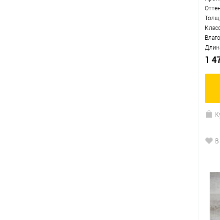
Отте
Толщ
Клас
Влаг
Длин
1 4
К
В