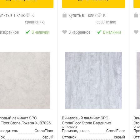
упить в 1 клик
К
Купить в 1 клик
К
сравнению
сравнению
 избранное
В наличии
В избранное
В наличии
ловый ламинат SPC
Виниловый ламинат SPC
Ви
Floor Stone Гохара XJ87026-
CronaFloor Stone Бардилио
Cro
XJ87005
XJ
зводитель
CronaFloor
Производитель
CronaFloor
Про
нок
серый
Оттенок
серый
Отт