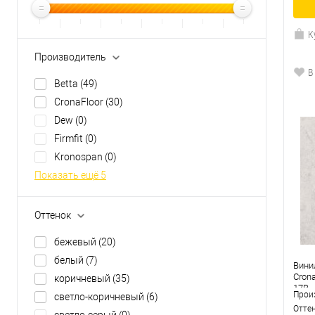
К
Производитель
В
Betta
(49)
CronaFloor
(30)
Dew
(0)
Firmfit
(0)
Kronospan
(0)
Показать ещё 5
Оттенок
бежевый
(20)
белый
(7)
Вини
Crona
коричневый
(35)
17B
Прои
светло-коричневый
(6)
Отте
светло-серый
(0)