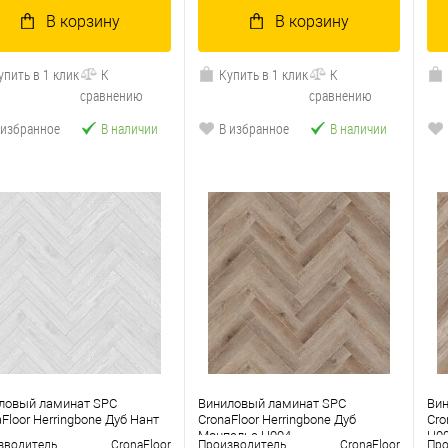
В корзину
В корзину
упить в 1 клик
К
Купить в 1 клик
К
сравнению
сравнению
 избранное
В наличии
В избранное
В наличии
ловый ламинат SPC
Виниловый ламинат SPC
Ви
Floor Herringbone Дуб Нант
CronaFloor Herringbone Дуб
Cro
Монпелье H004
H0
зводитель
CronaFloor
Производитель
CronaFloor
Про