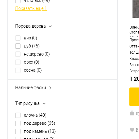
42 класс
(49)
Показать ещё 1
Порода дерева
Вини
Cron
1417
вяз
(0)
Прои
дуб
(75)
Отте
Толщ
не дерево
(0)
Клас
орех
(0)
Влаг
сосна
(0)
Встр
1 2
Наличие фаски
микрофаска
(0)
нет
(10)
Тип рисунка
с 4-х сторон
(88)
К
елочка
(40)
под дерево
(65)
В
под камень
(13)