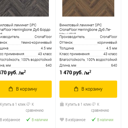
ниловый ламинат SPC
Виниловый ламинат SPC
naFloor Herringbone Дуб Бордо
CronaFloor Herringbone Дуб Ле-
06
Ман H018
изводитель
CronaFloor
Производитель
CronaFloor
енок
темно-коричневый
Оттенок
коричневый
лщина
4.5 мм
Толщина
4.5 мм
сс применения
43 класс
Класс применения
43 класс
гостойкость
100% водостойкий
Влагостойкость
100% водостойкий
на, мм
640
Длина, мм
640
2
2
470 руб.
1 470 руб.
/м
/м
В корзину
В корзину
Купить в 1 клик
К
Купить в 1 клик
К
сравнению
сравнению
В избранное
В наличии
В избранное
В наличии