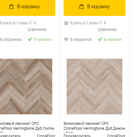
В корзину
В корзину
Купить в 1 клик
К
Купить в 1 клик
К
сравнению
сравнению
В избранное
В наличии
В избранное
В наличии
ниловый ламинат SPC
Виниловый ламинат SPC
naFloor Herringbone Дуб Лилль
CronaFloor Herringbone Дуб Дижон
07
H010
изводитель
CronaFloor
Производитель
CronaFloor