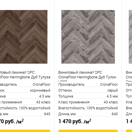
ловый ламинат SPC
Виниловый ламинат SPC
Ви
Floor Herringbone Дуб Тулуза
CronaFloor Herringbone Дуб Тулон
Cro
H009
Стр
зводитель
CronaFloor
Производитель
CronaFloor
Про
нок
коричневый
Оттенок
серый
Отт
ина
4.5 мм
Толщина
4.5 мм
То
с применения
43 класс
Класс применения
43 класс
Кла
остойкость
100% водостойкий
Влагостойкость
100% водостойкий
Вла
а, мм
640
Длина, мм
640
Дли
2
2
70 руб.
1 470 руб.
1 
/м
/м