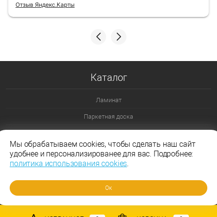
Отзыв Яндекс.Карты
Каталог
Ламинат
Паркетная доска
Ламинат 32 класс
Мы обрабатываем cookies, чтобы сделать наш сайт
Ламинат 33 класс
удобнее и персонализированее для вас. Подробнее:
политика использования cookies
.
Ламинат Эггер
Ламинат Таркетт
Ок