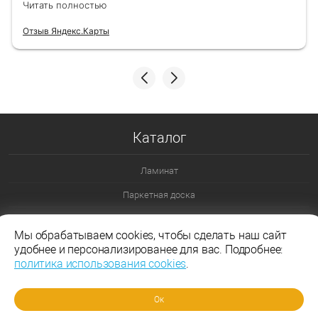
Читать полностью
Отзыв Яндекс.Карты
Каталог
Ламинат
Паркетная доска
Ламинат 32 класс
Мы обрабатываем cookies, чтобы сделать наш сайт
Ламинат 33 класс
удобнее и персонализированее для вас. Подробнее:
политика использования cookies
.
Ламинат Эггер
Ламинат Таркетт
Ок