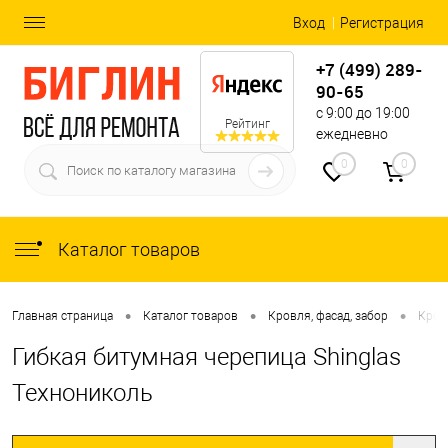
Вход
Регистрация
+7 (499) 289-
90-65
с 9:00 до 19:00
Рейтинг
ежедневно
0
0
Каталог товаров
•
•
•
Главная страница
Каталог товаров
Кровля, фасад, забор
Кров
Гибкая битумная черепица Shinglas
Технониколь