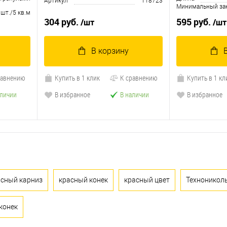
Артикул
118723
Минимальный за
 шт./5 кв.м
304 руб.
595 руб.
/шт
/шт
В корзину
равнению
Купить в 1 клик
К сравнению
Купить в 1 кл
аличии
В избранное
В наличии
В избранное
асный карниз
красный конек
красный цвет
Техноникол
конек