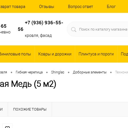
зврат товара
Отзывы
Вопрос ответ
Блог
+7 (936) 936-55-
-65
56
дневно
кровля, фасад
Виниловые полы
Ковры и дорожки
Плинтуса и пороги
По
•
•
•
•
овля
Гибкая черепица
Shinglas
Доборные элементы
Технони
ая Медь (5 м2)
КИ
ПОХОЖИЕ ТОВАРЫ