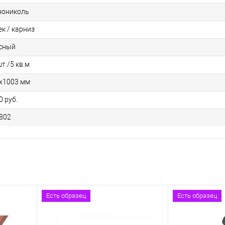
нониколь
ек / карниз
сный
шт./5 кв.м
х1003 мм
0 руб.
802
Есть образец
Есть образец