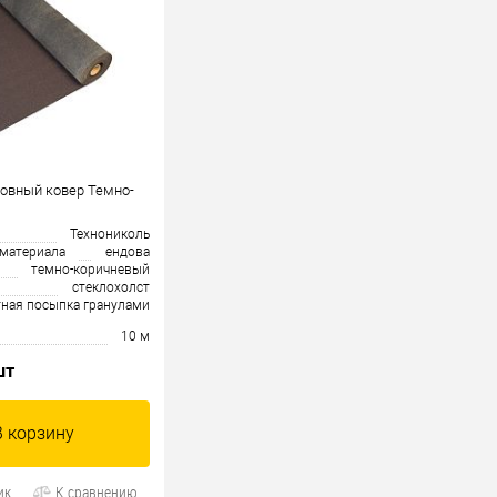
довный ковер Темно-
Технониколь
 материала
ендова
темно-коричневый
cтеклохолст
тная посыпка гранулами
10 м
шт
В корзину
ик
К сравнению