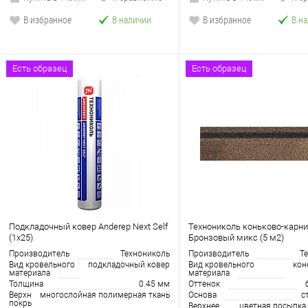
В избранное
В наличии
В избранное
В н
Есть образец
Есть образец
Подкладочный ковер Anderep Next Self
Технониколь коньково-карн
(1х25)
Бронзовый микс (5 м2)
Производитель
Технониколь
Производитель
Т
Вид кровельного
подкладочный ковер
Вид кровельного
кон
материала
материала
Толщина
0.45 мм
Оттенок
Верхнее
многослойная полимерная ткань
Основа
c
покрытие
Верхнее
цветная посыпка