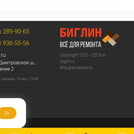
) 289-90-65
) 936-55-56
.ru
Copyright 2021 - 2025 ©
biglin.ru
Дмитровское ш.,
Все для ремонта
ение 2
заказы: Пн-вс с 9:00
Ок