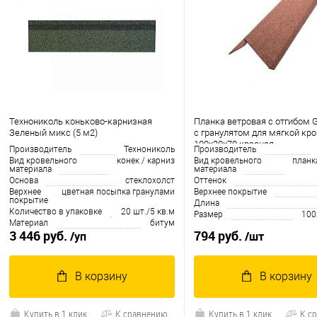
Технониколь коньково-карнизная
Планка ветровая с отгибом G
Зеленый микс (5 м2)
c гранулятом для мягкой кр
100x20x70 красная
Производитель
Технониколь
Производитель
Вид кровельного
конек / карниз
Вид кровельного
планк
материала
материала
Основа
cтеклохолст
Оттенок
Верхнее
цветная посыпка гранулами
Верхнее покрытие
покрытие
Длина
Количество в упаковке
20 шт./5 кв.м
Размер
100
Материал
битум
3 446 руб.
794 руб.
/уп
/шт
В корзину
В корзину
Купить в 1 клик
К сравнению
Купить в 1 клик
К с