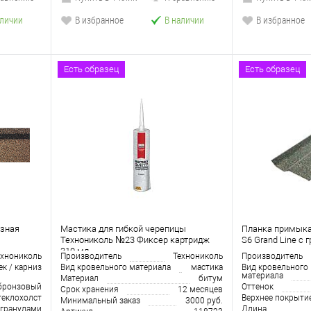
аличии
В избранное
В наличии
В избранное
Есть образец
Есть образец
изная
Мастика для гибкой черепицы
Планка примыка
Технониколь №23 Фиксер картридж
S6 Grand Line c
310 мл
ехнониколь
Производитель
Технониколь
Производитель
ек / карниз
Вид кровельного материала
мастика
Вид кровельного
материала
Материал
битум
бронзовый
Оттенок
Срок хранения
12 месяцев
теклохолст
Верхнее покрыти
Минимальный заказ
3000 руб.
 гранулами
Длина