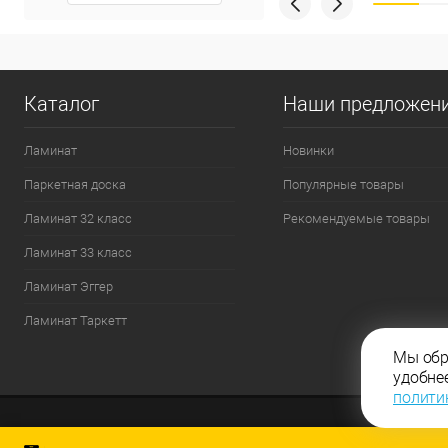
Каталог
Наши предложен
Ламинат
Новинки
Паркетная доска
Популярные товары
Ламинат 32 класс
Рекомендуемые товары
Ламинат 33 класс
Ламинат Эггер
Ламинат Таркетт
Мы обр
удобне
полити