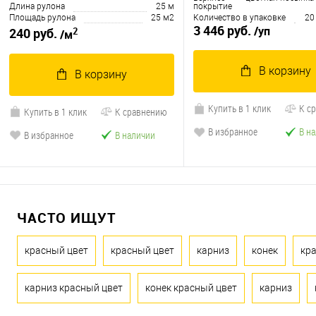
Длина рулона
25 м
покрытие
Площадь рулона
25 м2
Количество в упаковке
20
3 446 руб.
/уп
2
240 руб.
/м
В корзину
В корзину
Купить в 1 клик
К с
Купить в 1 клик
К сравнению
В избранное
В н
В избранное
В наличии
ЧАСТО ИЩУТ
красный цвет
красный цвет
карниз
конек
кр
карниз красный цвет
конек красный цвет
карниз