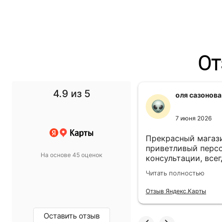
От
4.9
из 5
f1 gg
оля сазонова
11 ноября 2024
7 июня 2026
 выбор просто супер!
Прекрасный магази
т в спальню подобрали
приветливый персо
На основе 45 оценок
такой, какой хотели.
консультации, всег
магазину пять звёзд!
выбором! Всё прив
олностью
Читать полностью
назначенный день!
екс.Карты
Отзыв Яндекс.Карты
Оставить отзыв