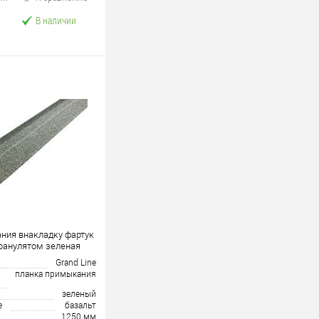
В наличии
ния внакладку фартук
 гранулятом зеленая
Grand Line
планка примыкания
зеленый
е
базальт
1250 мм