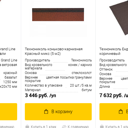
rand Line
Технониколь коньково-карнизная
Технониколь Ен
овли
Красный микс (5 м2)
коричневый
Grand Line
Производитель
Технониколь
Производитель
а ветровая
Вид кровельного
конек / карниз
Вид кровельного
материала
Оттенок
красный
Основа
cтеклохолст
Основа
базальт
Верхнее
цветная посыпка гранулами
Верхнее
цве
покрытие
1250 мм
покрытие
Количество в упаковке
20 шт./5 кв.м
х20х70 мм
Длина
Материал
битум
3 446 руб.
7 632 руб.
/уп
/
В корзину
равнению
Купить в 1 клик
К сравнению
Купить в 1 кл