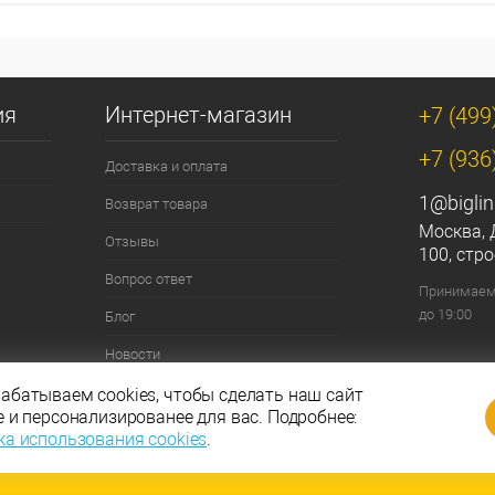
ия
Интернет-магазин
+7 (499
+7 (936
Доставка и оплата
1@biglin
Возврат товара
Москва, 
Отзывы
100, стро
Вопрос ответ
Принимаем 
до 19:00
Блог
Новости
Контакты
абатываем cookies, чтобы сделать наш сайт
е и персонализированее для вас. Подробнее:
ка использования cookies
.