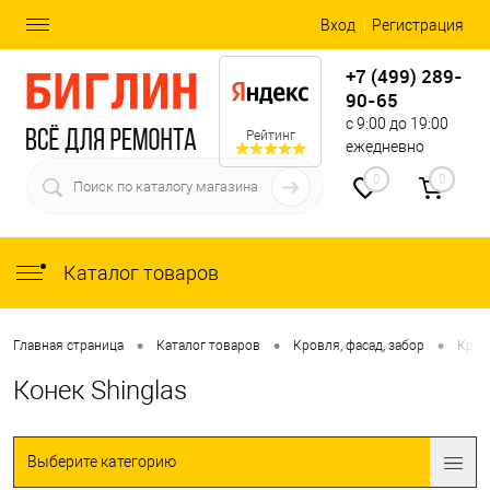
Вход
Регистрация
+7 (499) 289-
90-65
с 9:00 до 19:00
Рейтинг
ежедневно
0
0
Каталог товаров
•
•
•
Главная страница
Каталог товаров
Кровля, фасад, забор
Кров
Конек Shinglas
Выберите категорию