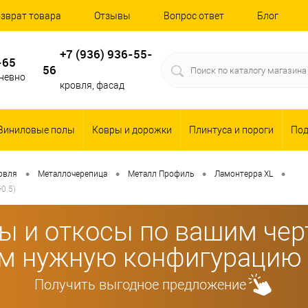
зврат товара
Отзывы
Вопрос ответ
Блог
+7 (936) 936-55-
-65
56
дневно
кровля, фасад
Виниловые полы
Ковры и дорожки
Плинтуса и пороги
По
•
•
•
•
овля
Металлочерепица
Металл Профиль
Ламонтерра XL
0.5)
ы и откосы по вашим че
м нужную конфигурацию 
Получить выгодное предложение