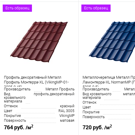
Есть образец
Есть образец
Профиль декоративный Металл
Металлочерепица Металл П
Профиль Монтерра-XL (VikingMP-01-
Ламонтерра-XL NormanMP (П
3005-0.45)
5005-0.5)
Производитель
Металл Профиль
Производитель
Метал
Вид
профиль декоративный
Вид кровельного
металл
кровельного
материала
материала
Оттенок
Оттенок
красный
Цвет
Цвет
RAL 3005
Покрытие
Покрытие
VikingMP
Поверхность
Поверхность
матовая
2
2
764 руб.
720 руб.
/м
/м