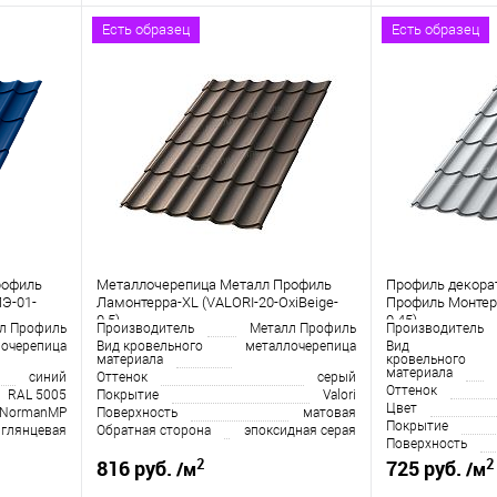
Есть образец
Есть образец
рофиль
Металлочерепица Металл Профиль
Профиль декора
Э-01-
Ламонтерра-XL (VALORI-20-OxiBеige-
Профиль Монтерр
0.5)
0.45)
л Профиль
Производитель
Металл Профиль
Производитель
очерепица
Вид кровельного
металлочерепица
Вид
материала
кровельного
материала
синий
Оттенок
серый
Оттенок
RAL 5005
Покрытие
Valori
Цвет
NormanMP
Поверхность
матовая
Покрытие
глянцевая
Обратная сторона
эпоксидная серая
Поверхность
2
2
816 руб.
725 руб.
/м
/м