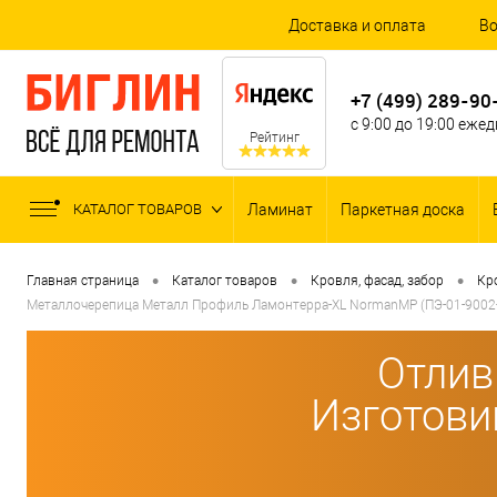
Доставка и оплата
Во
+7 (499) 289-90
с 9:00 до 19:00 еже
Рейтинг
КАТАЛОГ ТОВАРОВ
Ламинат
Паркетная доска
•
•
•
Главная страница
Каталог товаров
Кровля, фасад, забор
Кр
Металлочерепица Металл Профиль Ламонтерра-XL NormanMP (ПЭ-01-9002-
Отлив
Изготови