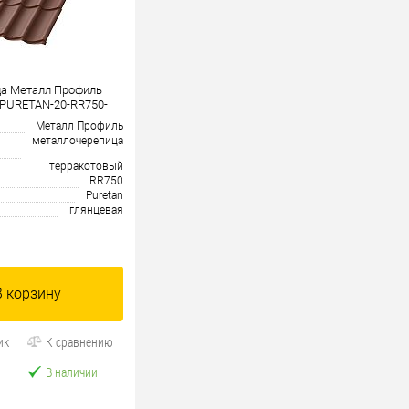
а Металл Профиль
(PURETAN-20-RR750-
Металл Профиль
металлочерепица
терракотовый
RR750
Puretan
глянцевая
В корзину
ик
К сравнению
В наличии