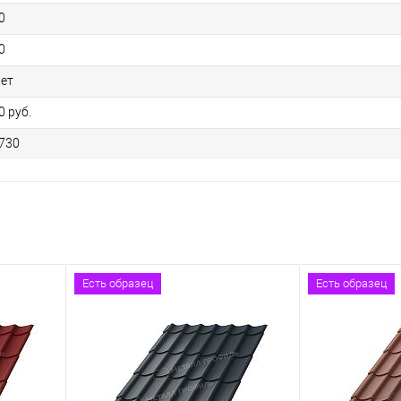
0
0
лет
0 руб.
730
Есть образец
Есть образец