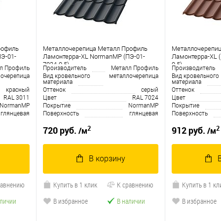
рофиль
Металлочерепица Металл Профиль
Металлочерепиц
Э-01-
Ламонтерра-XL NormanMP (ПЭ-01-
Ламонтерра-XL 
7024-0.5)
0.5)
л Профиль
Производитель
Металл Профиль
Производитель
очерепица
Вид кровельного
металлочерепица
Вид кровельного
материала
материала
красный
Оттенок
серый
Оттенок
RAL 3011
Цвет
RAL 7024
Цвет
NormanMP
Покрытие
NormanMP
Покрытие
глянцевая
Поверхность
глянцевая
Поверхность
2
2
720 руб.
912 руб.
/м
/м
В корзину
равнению
Купить в 1 клик
К сравнению
Купить в 1 кл
аличии
В избранное
В наличии
В избранное