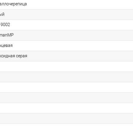
аллочерепица
ый
 9002
rmanMP
нцевая
ксидная серая