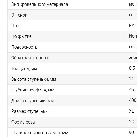
мет
Вид кровельного материала
сер
Оттенок
RAL
Цвет
No
Покрытие
гля
Поверхность
эпо
Обратная сторона
0.5
Толщина, мм
21
Высота ступеньки, мм
46
Глубина профиля, мм
400
Длина ступеньки, мм
XL
Размер ступеньки
2D
Форма реза
90
Ширина бокового замка, мм