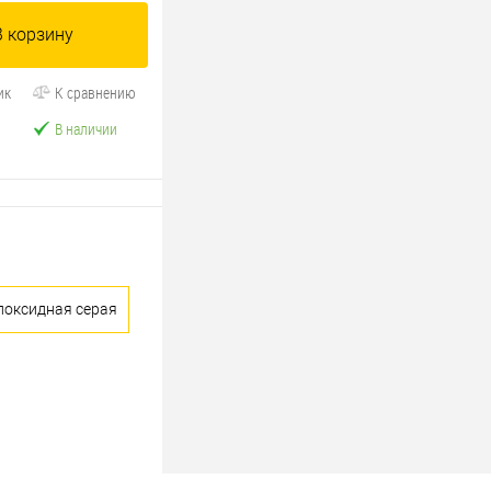
В корзину
ик
К сравнению
В наличии
поксидная серая