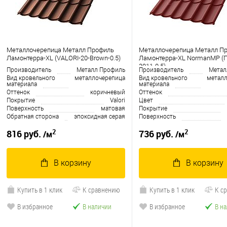
Металлочерепица Металл Профиль
Металлочерепица Металл П
Ламонтерра-XL (VALORI-20-Brown-0.5)
Ламонтерра-XL NormanMP (П
3011-0.5)
Производитель
Металл Профиль
Производитель
Метал
Вид кровельного
металлочерепица
Вид кровельного
металл
материала
материала
Оттенок
коричневый
Оттенок
Покрытие
Valori
Цвет
Поверхность
матовая
Покрытие
Обратная сторона
эпоксидная серая
Поверхность
2
2
816 руб.
736 руб.
/м
/м
В корзину
В корзину
Купить в 1 клик
К сравнению
Купить в 1 клик
К с
В избранное
В наличии
В избранное
В н