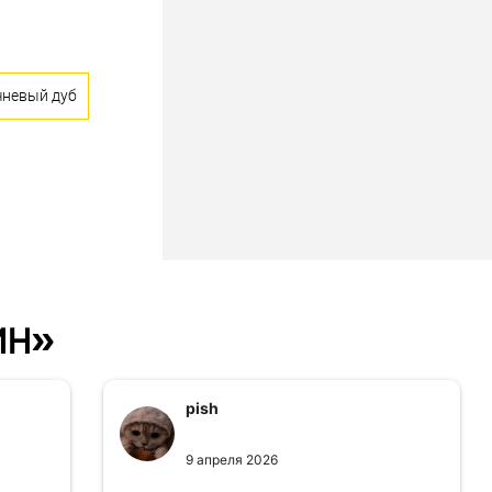
чневый дуб
ин»
pish
9 апреля 2026