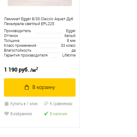
Ламинат Egger 8/33 Classic Aqua+ Дуб
Пеньярала светлый EPL225
Производитель
Egger
Оттенок
белый
Толщина
8 мм
Класс применения
33 класс
Влагостойкость
да
Гарантия производителя
Lifetime
2
1 190 руб.
/м
В корзину
Купить в 1 клик
К сравнению
В избранное
В наличии