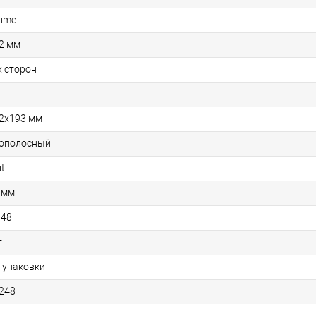
time
2 мм
х сторон
2x193 мм
ополосный
it
 мм
948
.
1 упаковки
248