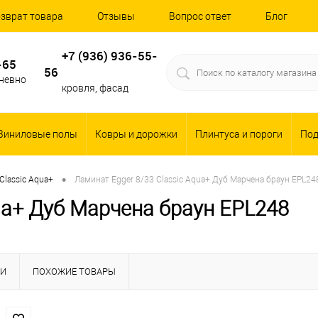
зврат товара
Отзывы
Вопрос ответ
Блог
+7 (936) 936-55-
-65
56
дневно
кровля, фасад
Виниловые полы
Ковры и дорожки
Плинтуса и пороги
По
•
 Classic Aqua+
Ламинат Egger 8/33 Classic Aqua+ Дуб Марчена браун EPL24
ua+ Дуб Марчена браун EPL248
КИ
ПОХОЖИЕ ТОВАРЫ