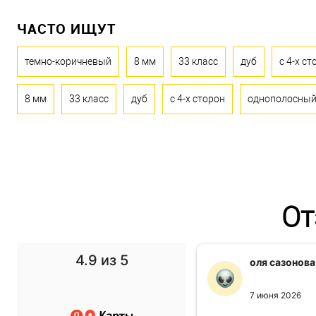
ЧАСТО ИЩУТ
темно-коричневый
8 мм
33 класс
дуб
с 4-х ст
8 мм
33 класс
дуб
с 4-х сторон
однополосны
От
4.9
из 5
f1 gg
оля сазонова
11 ноября 2024
7 июня 2026