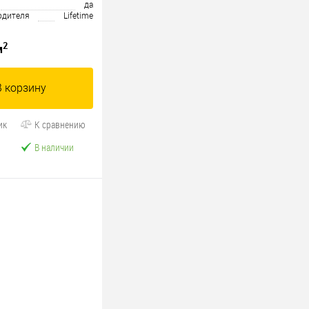
да
одителя
Lifetime
2
м
В корзину
ик
К сравнению
В наличии