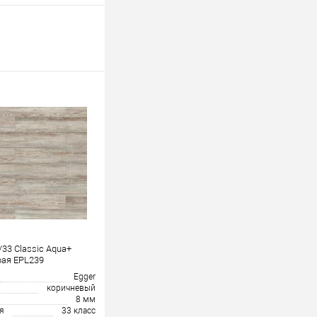
/33 Classic Aqua+
рая EPL239
Egger
коричневый
8 мм
я
33 класс