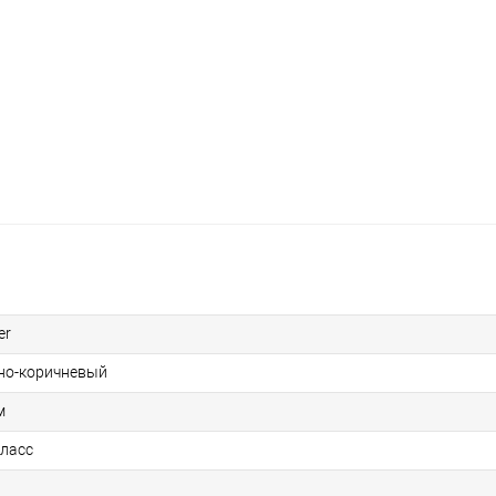
er
но-коричневый
м
класс