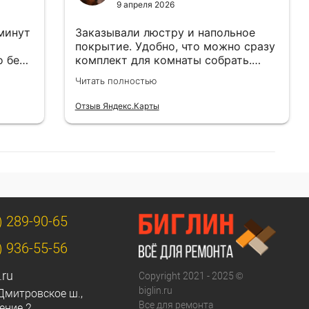
9 апреля 2026
 минут
Заказывали люстру и напольное
покрытие. Удобно, что можно сразу
о без
комплект для комнаты собрать.
Цены адекватные.
Читать полностью
Отзыв Яндекс.Карты
) 289-90-65
) 936-55-56
.ru
Copyright 2021 - 2025 ©
biglin.ru
Дмитровское ш.,
Все для ремонта
ение 2