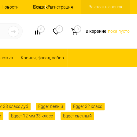
Заказать звонок
Новости
Вход
Контакты
Регистрация
0
0
0
В корзине
пока пусто
дложка
Кровля, фасад, забор
r 33 класс дуб
Egger белый
Egger 32 класс
с
Egger 12 мм 33 класс
Egger светлый