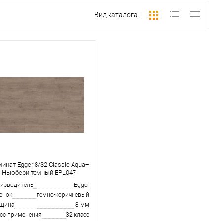
Вид каталога:
инат Egger 8/32 Classic Aqua+
 Ньюбери темный EPL047
изводитель
Egger
енок
темно-коричневый
лщина
8 мм
сс применения
32 класс