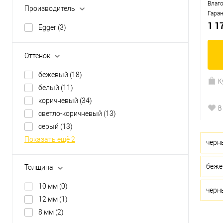
Влаг
Производитель
Гара
1 1
Egger
(3)
Оттенок
бежевый
(18)
К
белый
(11)
коричневый
(34)
В
светло-коричневый
(13)
серый
(13)
Показать ещё 2
черн
беж
Толщина
10 мм
(0)
черн
12 мм
(1)
8 мм
(2)