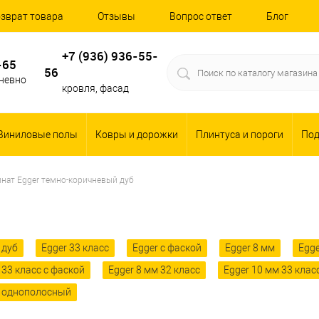
зврат товара
Отзывы
Вопрос ответ
Блог
+7 (936) 936-55-
-65
56
дневно
кровля, фасад
Виниловые полы
Ковры и дорожки
Плинтуса и пороги
По
нат Egger темно-коричневый дуб
 дуб
Egger 33 класс
Egger с фаской
Egger 8 мм
Egge
 33 класс с фаской
Egger 8 мм 32 класс
Egger 10 мм 33 клас
r однополосный