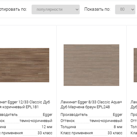
ртировать по:
Показать по:
нат Egger 12/33 Classic Дуб
Ламинат Egger 8/33 Classic Aqua+
Лам
я коричневый EPL181
Дуб Марчена браун EPL248
Дуб
зводитель
Egger
Производитель
Egger
Про
нок
темно-коричневый
Оттенок
темно-коричневый
Отт
ина
12 мм
Толщина
8 мм
То
с применения
33 класс
Класс применения
33 класс
Кла