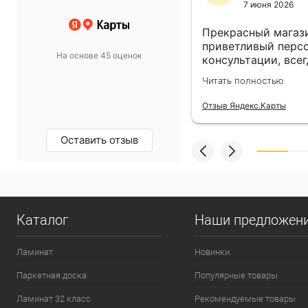
11 ноября 2024
7 июня 2026
 выбор просто супер!
Прекрасный магази
т в спальню подобрали
приветливый персо
На основе 45 оценок
такой, какой хотели.
консультации, всег
магазину пять звёзд!
выбором! Всё прив
олностью
Читать полностью
назначенный день!
екс.Карты
Отзыв Яндекс.Карты
Оставить отзыв
Каталог
Наши предложен
Ламинат
Новинки
Паркетная доска
Популярные товары
Ламинат 32 класс
Рекомендуемые товары