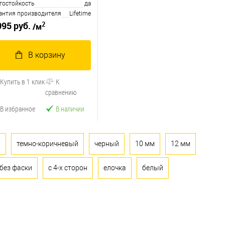
гостойкость
да
антия производителя
Lifetime
2
095 руб.
/м
В корзину
Купить в 1 клик
К
сравнению
В избранное
В наличии
й
темно-коричневый
черный
10 мм
12 мм
без фаски
с 4-х сторон
елочка
белый