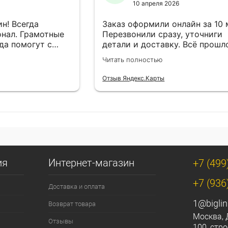
10 апреля 2026
н! Всегда
Заказ оформили онлайн за 10
нал. Грамотные
Перезвонили сразу, уточниги
да помогут с
детали и доставку. Всё прошл
езли в
лишней суеты.
Читать полностью
Отзыв Яндекс.Карты
ия
Интернет-магазин
+7 (499
+7 (936
Доставка и оплата
1@biglin
Возврат товара
Москва, 
Отзывы
100, стро