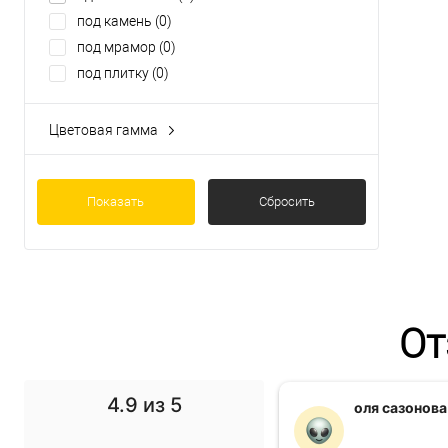
под камень
(0)
под мрамор
(0)
под плитку
(0)
Цветовая гамма
Бетон
(0)
Камень
(0)
Мрамор
Показать
(0)
Сбросить
дуб
(3)
сосна
(0)
От
4.9
из 5
f1 gg
оля сазонова