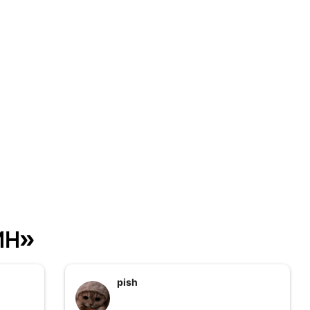
ин»
pish