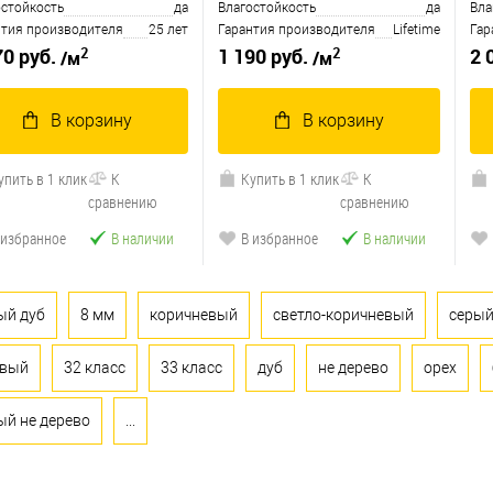
остойкость
да
Влагостойкость
да
Вла
нтия производителя
25 лет
Гарантия производителя
Lifetime
Гар
2
2
70 руб.
1 190 руб.
2 
/м
/м
В корзину
В корзину
упить в 1 клик
К
Купить в 1 клик
К
сравнению
сравнению
 избранное
В наличии
В избранное
В наличии
ый дуб
8 мм
коричневый
светло-коричневый
серы
евый
32 класс
33 класс
дуб
не дерево
орех
ый не дерево
...