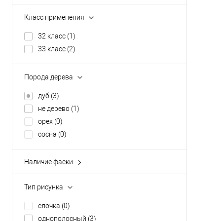
Класс применения
32 класс
(1)
33 класс
(2)
Порода дерева
дуб
(3)
не дерево
(1)
орех
(0)
сосна
(0)
Наличие фаски
без фаски
(0)
с 4-х сторон
(3)
Тип рисунка
елочка
(0)
однополосный
(3)