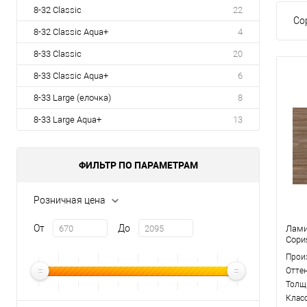
8-32 Classic
22
Со
8-32 Classic Aqua+
4
8-33 Classic
20
8-33 Classic Aqua+
6
8-33 Large (елочка)
8
8-33 Large Aqua+
13
ФИЛЬТР ПО ПАРАМЕТРАМ
Розничная цена
От
До
Лами
Сори
Прои
Отте
Толщ
Клас