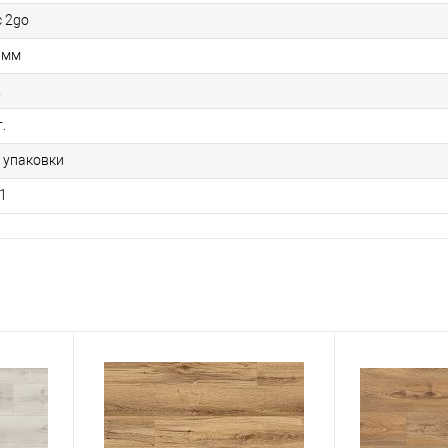
c 2go
 мм
2
.
1 упаковки
1