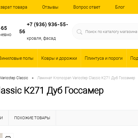
зврат товара
Отзывы
Вопрос ответ
Блог
+7 (936) 936-55-
-65
56
дневно
кровля, фасад
Виниловые полы
Ковры и дорожки
Плинтуса и пороги
По
•
Variostep Classic
Ламинат Kronospan Variostep Classic К271 Дуб Госсамер
lassic К271 Дуб Госсамер
КИ
ПОХОЖИЕ ТОВАРЫ