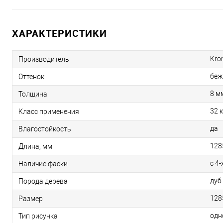
ХАРАКТЕРИСТИКИ
Kro
Производитель
беж
Оттенок
8 м
Толщина
32 
Класс применения
да
Влагостойкость
128
Длина, мм
с 4-
Наличие фаски
дуб
Порода дерева
128
Размер
одн
Тип рисунка