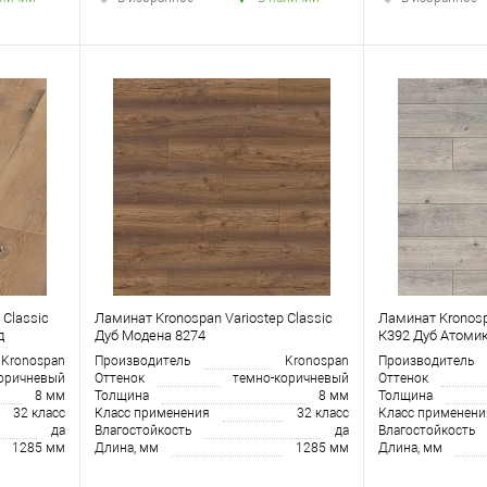
 Classic
Ламинат Kronospan Variostep Classic
Ламинат Kronosp
д
Дуб Модена 8274
К392 Дуб Атоми
Kronospan
Производитель
Kronospan
Производитель
оричневый
Оттенок
темно-коричневый
Оттенок
8 мм
Толщина
8 мм
Толщина
32 класс
Класс применения
32 класс
Класс применени
да
Влагостойкость
да
Влагостойкость
1285 мм
Длина, мм
1285 мм
Длина, мм