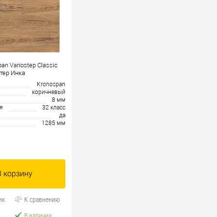
an Variostep Classic
тер Инка
Kronospan
коричневый
8 мм
я
32 класс
да
1285 мм
В корзину
ик
К сравнению
В наличии