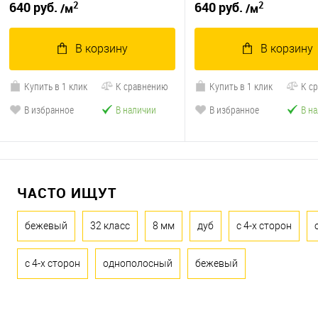
2
2
640 руб.
640 руб.
/м
/м
В корзину
В корзину
Купить в 1 клик
К сравнению
Купить в 1 клик
К с
В избранное
В наличии
В избранное
В н
ЧАСТО ИЩУТ
бежевый
32 класс
8 мм
дуб
с 4-х сторон
с 4-х сторон
однополосный
бежевый