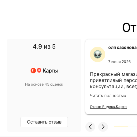
От
4.9
из 5
f1 gg
оля сазонова
11 ноября 2024
7 июня 2026
 выбор просто супер!
Прекрасный магази
т в спальню подобрали
приветливый персо
На основе 45 оценок
такой, какой хотели.
консультации, всег
магазину пять звёзд!
выбором! Всё прив
олностью
Читать полностью
назначенный день!
екс.Карты
Отзыв Яндекс.Карты
Оставить отзыв