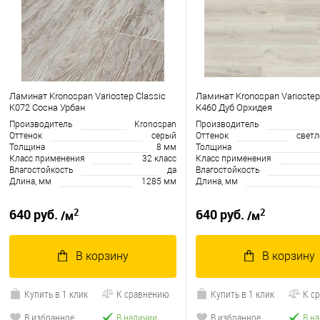
Ламинат Kronospan Variostep Classic
Ламинат Kronospan Variostep
K072 Сосна Урбан
К460 Дуб Орхидея
Производитель
Kronospan
Производитель
Оттенок
серый
Оттенок
свет
Толщина
8 мм
Толщина
Класс применения
32 класс
Класс применения
Влагостойкость
да
Влагостойкость
Длина, мм
1285 мм
Длина, мм
2
2
640 руб.
640 руб.
/м
/м
В корзину
В корзину
Купить в 1 клик
К сравнению
Купить в 1 клик
К с
В избранное
В наличии
В избранное
В н