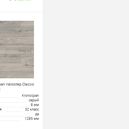
an Variostep Classic
к
Kronospan
серый
8 мм
я
32 класс
да
1285 мм