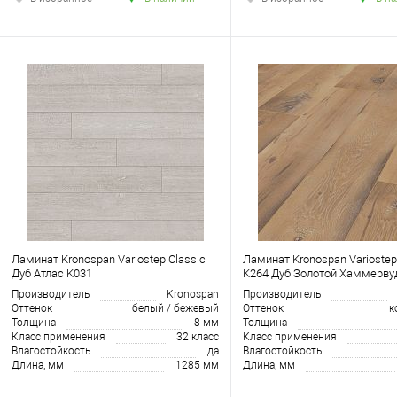
Ламинат Kronospan Variostep Classic
Ламинат Kronospan Variostep
Дуб Атлас K031
K264 Дуб Золотой Хаммерву
Производитель
Kronospan
Производитель
Оттенок
белый / бежевый
Оттенок
к
Толщина
8 мм
Толщина
Класс применения
32 класс
Класс применения
Влагостойкость
да
Влагостойкость
Длина, мм
1285 мм
Длина, мм