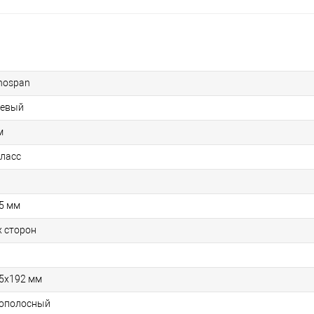
nospan
евый
м
класс
5 мм
х сторон
5х192 мм
ополосный