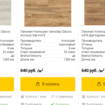
 Classic
Ламинат Kronospan Variostep Classic
Ламинат Kronosp
Armoury Oak K419
К476 Дуб Карпен
Kronospan
Производитель
Kronospan
Производитель
ло-бежевый
Оттенок
коричневый
Оттенок
8 мм
Толщина
8 мм
Толщина
32 класс
Класс применения
32 класс
Класс применени
да
Влагостойкость
да
Влагостойкость
1285 мм
Длина, мм
1285 мм
Длина, мм
2
2
640 руб.
640 руб.
/м
/м
В корзину
равнению
Купить в 1 клик
К сравнению
Купить в 1 кл
аличии
В избранное
В наличии
В избранное