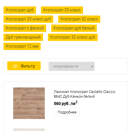
Kronospan дуб
Kronospan 33 класс
Kronospan 33 класс дуб
Kronospan 32 класс
Kronospan с фаской
Kronospan дуб белый
Дуб гренландский
Kronospan 32 класс дуб
Kronospan 12 мм
Фильтр
Ламинат Kronospan Castello Classic
8642 Дуб Каньон белый
2
560 руб.
/м
Подробнее