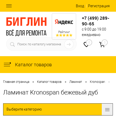
Вход
Регистрация
+7 (499) 289-
90-65
с 9:00 до 19:00
Рейтинг
ежедневно
0
0
Каталог товаров
•
•
•
•
Главная страница
Каталог товаров
Ламинат
Kronospan
Л
Ламинат Kronospan бежевый дуб
Выберите категорию