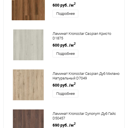
2
600 руб.
/м
Подробнее
Ламинат Kronostar Caspian Кристо
D1875
2
600 руб.
/м
Подробнее
Ламинат Kronostar Caspian Дуб Милано
Натуральный D7049
2
600 руб.
/м
Подробнее
Ламинат Kronostar Synonym Дуб Гайс
D50457
2
690 руб.
/м