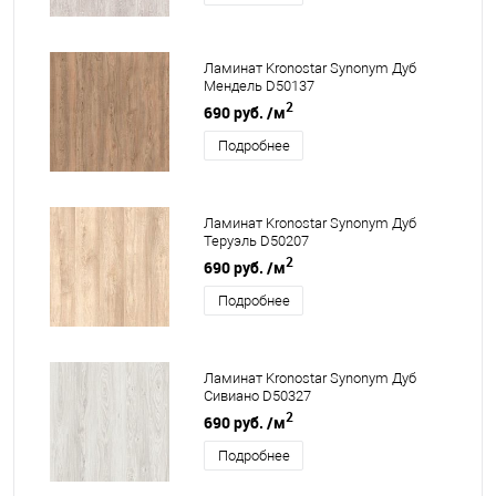
Ламинат Kronostar Synonym Дуб
Мендель D50137
2
690 руб.
/м
Подробнее
Ламинат Kronostar Synonym Дуб
Теруэль D50207
2
690 руб.
/м
Подробнее
Ламинат Kronostar Synonym Дуб
Сивиано D50327
2
690 руб.
/м
Подробнее