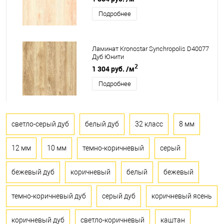
Подробнее
Ламинат Kronostar Synchropolis D40077
Дуб Юнити
2
1 304 руб.
/м
Подробнее
светло-серый дуб
белый дуб
32 класс
8 мм
12 мм
10 мм
темно-коричневый
серый
бежевый дуб
коричневый
белый
бежевый
темно-коричневый дуб
серый дуб
коричневый ясень
коричневый дуб
светло-коричневый
каштан