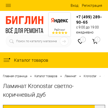
Вход
Регистрация
+7 (499) 289-
90-65
с 9:00 до 19:00
Рейтинг
ежедневно
0
0
Каталог товаров
•
•
•
•
Главная страница
Каталог товаров
Ламинат
Kronostar
Ла
Ламинат Kronostar светло-
коричневый дуб