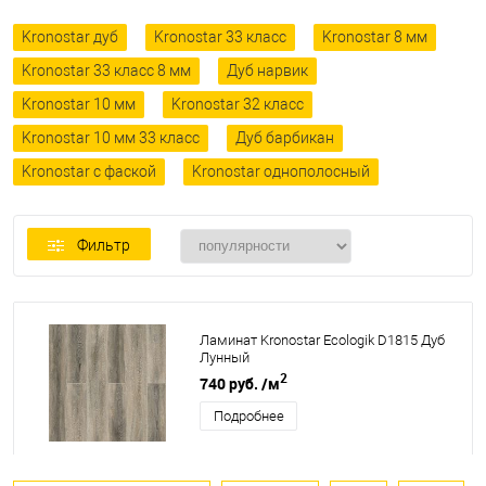
Kronostar дуб
Kronostar 33 класс
Kronostar 8 мм
Kronostar 33 класс 8 мм
Дуб нарвик
Kronostar 10 мм
Kronostar 32 класс
Kronostar 10 мм 33 класс
Дуб барбикан
Kronostar с фаской
Kronostar однополосный
Фильтр
Ламинат Kronostar Ecologik D1815 Дуб
Лунный
2
740 руб.
/м
Подробнее