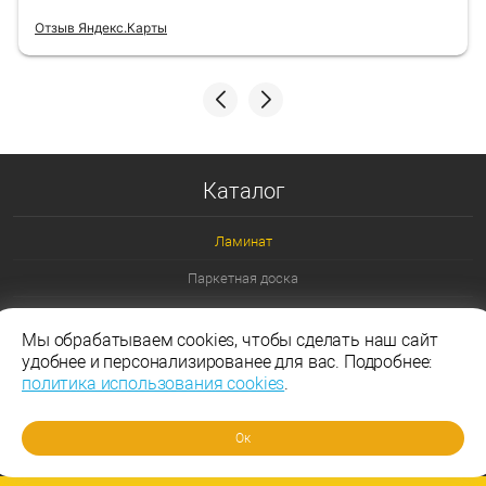
Отзыв Яндекс.Карты
Каталог
Ламинат
Паркетная доска
Ламинат 32 класс
Мы обрабатываем cookies, чтобы сделать наш сайт
Ламинат 33 класс
удобнее и персонализированее для вас. Подробнее:
политика использования cookies
.
Ламинат Эггер
Ламинат Таркетт
Ок