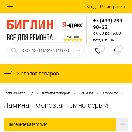
Вход
Регистрация
+7 (499) 289-
90-65
с 9:00 до 19:00
Рейтинг
ежедневно
0
0
Каталог товаров
•
•
•
•
Главная страница
Каталог товаров
Ламинат
Kronostar
Ла
Ламинат Kronostar темно-серый
Выберите категорию