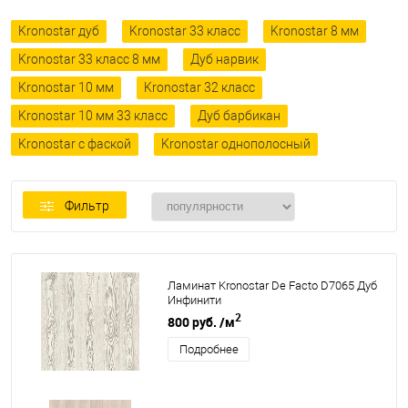
Kronostar дуб
Kronostar 33 класс
Kronostar 8 мм
Kronostar 33 класс 8 мм
Дуб нарвик
Kronostar 10 мм
Kronostar 32 класс
Kronostar 10 мм 33 класс
Дуб барбикан
Kronostar с фаской
Kronostar однополосный
Фильтр
Ламинат Kronostar De Facto D7065 Дуб
Инфинити
2
800 руб.
/м
Подробнее