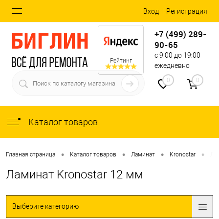
Вход
Регистрация
+7 (499) 289-
90-65
с 9:00 до 19:00
Рейтинг
ежедневно
0
0
Каталог товаров
•
•
•
•
Главная страница
Каталог товаров
Ламинат
Kronostar
Ла
Ламинат Kronostar 12 мм
Выберите категорию