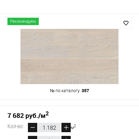
Рекомендуем
357
№ по каталогу:
2
7 682 руб.
/м
Кол-во:
2
м