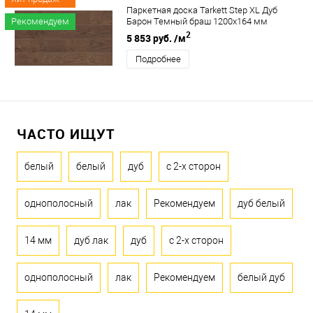
Паркетная доска Tarkett Step XL Дуб
Рекомендуем
Барон Темный браш 1200х164 мм
2
5 853 руб.
/м
Подробнее
ЧАСТО ИЩУТ
белый
белый
дуб
с 2-х сторон
однополосный
лак
Рекомендуем
дуб белый
14 мм
дуб лак
дуб
с 2-х сторон
однополосный
лак
Рекомендуем
белый дуб